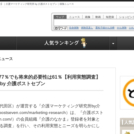
査】｜介護マーケティング研究所 by 介護ポストセブン｜保険ニュース
ウェブ
ニュース
画像
動画
知恵袋
ショッピン
生命保険
保険見直し
重粒子線がん治療
がん保険
とれ
業界で働く人達へ
ニュース
77％でも将来的必要性は61％【利用実態調査】
by 介護ポストセブン
代田区）が運営する『介護マーケティング研究所by介
ostseven.com/marketing-research）は、『介護ポスト
ostseven.com/）の会員組織『介護のなかま』登録者を対象と
人気
る調査」を行い、その利用実態とニーズを明らかにし