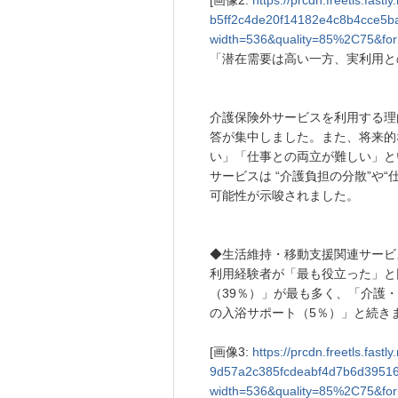
[画像2:
https://prcdn.freetls.fas
b5ff2c4de20f14182e4c8b4cce5b
width=536&quality=85%2C75&for
「潜在需要は高い一方、実利用と
介護保険外サービスを利用する理
答が集中しました。また、将来的
い」「仕事との両立が難しい」と
サービスは “介護負担の分散”や
可能性が示唆されました。
◆生活維持・移動支援関連サービ
利用経験者が「最も役立った」と
（39％）」が最も多く、「介護
の入浴サポート（5％）」と続き
[画像3:
https://prcdn.freetls.fas
9d57a2c385fcdeabf4d7b6d39516
width=536&quality=85%2C75&for