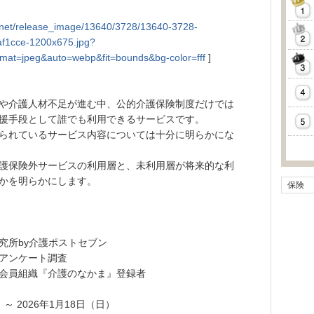
tly.net/release_image/13640/3728/13640-3728-
1cce-1200x675.jpg?
mat=jpeg&auto=webp&fit=bounds&bg-color=fff
]
や介護人材不足が進む中、公的介護保険制度だけでは
援手段として誰でも利用できるサービスです。
られているサービス内容については十分に明らかにな
護保険外サービスの利用層と、未利用層が将来的な利
かを明らかにします。
保険
究所by介護ポストセブン
アンケート調査
会員組織『介護のなかま』登録者
～ 2026年1月18日（日）