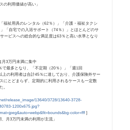
スの利用価値が高い」
「福祉用具のレンタル（62％）」「介護・福祉タクシ
）」「自宅での入浴サポート（74％）」とほとんどのサ
外サービスへの総合的な満足度は63％と高い水準となり
は月3万円未満に集中
％で最多となり、「不定期（20％）」「週1回
回以上の利用者は合計45％に達しており、介護保険外サー
スにとどまらず、定期的に利用されるケースも一定数
た。
tly.net/release_image/13640/3728/13640-3728-
0783-1200x675.jpg?
mat=jpeg&auto=webp&fit=bounds&bg-color=fff
]
用、月3万円未満の利用が主流」