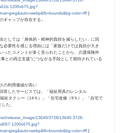
tly.net/release_image/13640/3728/13640-3728-
a51b-1200x675.jpg?
mat=jpeg&auto=webp&fit=bounds&bg-color=fff
]
のギャップが存在する」
由としては「身体的・精神的負担を減らしたい」に回
な必要性を感じる理由には「家族だけでは負担が大き
いったコメントが多く見られたことから、介護保険外
“仕事との両立支援”につながる手段として期待されている
スの利用価値が高い
回答したサービスでは、「福祉用具のレンタル
・福祉タクシー（14％）」「住宅改修（9％）」「自宅で
ました。
tly.net/release_image/13640/3728/13640-3728-
d057-1200x675.jpg?
mat=jpeg&auto=webp&fit=bounds&bg-color=fff
]