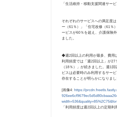
「生活維持・移動支援関連サービ
それぞれのサービスへの満足度は
ー（61％）」「住宅改修（61％
ービスが60％を超え、介護保険
ました。
◆週2回以上の利用が最多、費用
利用頻度では「週2回以上」が27
（18％）」が続きました。週1
ビスは必要時のみ利用するサービ
存在することが明らかになりまし
[画像4:
https://prcdn.freetls.fas
926ee6cf9679ec5d5d80cbaaa264
width=536&quality=85%2C75&for
「利用頻度は週2回以上の定期利