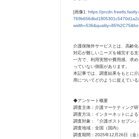
[画像1:
https://prcdn.freetls.fas
769b656dbd1805301c5470d1a2af
width=536&quality=85%2C75&for
介護保険外サービスとは、高齢化
対応が難しいニーズを補完する支
一方で、利用実態や費用感、求め
っていない側面があります。
本記事では、調査結果をもとに介
用についてどのように捉えている
◆アンケート概要
調査主体：介護マーケティング研
調査方法：インターネットによる
調査対象：『介護ポストセブン』
調査地域：全国（国内）
調査期間：2025年12月26日（金）