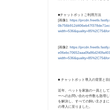
■チャットボットご利用方法
[画像1:
https://prcdn.freetls.fas
0b756b912d406eb47f378de71ec
width=536&quality=85%2C75&for
[画像2:
https://prcdn.freetls.fas
e06ebc70652aaa0fa86d240fa401
width=536&quality=85%2C75&for
■ チャットボット導入の背景と目
近年、ペットを家族の一員として
ーへのお問い合わせ件数も急増し
を解決し、すべての飼い主さまに
の導入に至りました。