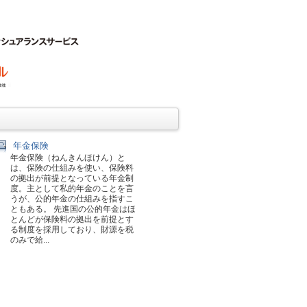
年金保険
年金保険（ねんきんほけん）と
は、保険の仕組みを使い、保険料
の拠出が前提となっている年金制
度。主として私的年金のことを言
うが、公的年金の仕組みを指すこ
ともある。 先進国の公的年金はほ
とんどが保険料の拠出を前提とす
る制度を採用しており、財源を税
のみで給...