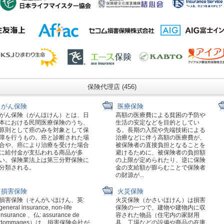
保険代理店 (456)
がん保険
医療保険
がん保険（がんほけん）とは、日
高額の医療費による貧困の予防や
本における民間医療保険のうち、
生活の安定などを目的としてい
原則として癌のみを対象として保
る。長期の入院や先端技術による
障を行うもの。癌と診断された場
治療などに伴う高額の医療費が、
合や、癌により治療を受けた場合
被保険者の直接負担となることを
に給付金が支払われる商品が多
避けるために、被保険者の負担額
い。保険業法上は第三分野保険に
の上限が定められたり、逆に保険
分類される。
金の支給額が膨らむことで保険者
の財源が...
損害保険
火災保険
損害保険（そんがいほけん、英:
火災保険（かさいほけん）は損害
general insurance, non-life
保険の一つで、建物や建物内に収
insurance 、仏: assurance de
容された物品（住宅内の家財用
dommages）は、損害保険会社が
具、工場などの設備や商品の在庫