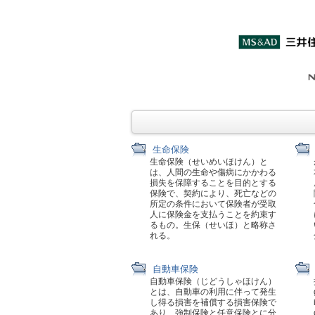
生命保険
生命保険（せいめいほけん）と
は、人間の生命や傷病にかかわる
損失を保障することを目的とする
保険で、契約により、死亡などの
所定の条件において保険者が受取
人に保険金を支払うことを約束す
るもの。生保（せいほ）と略称さ
れる。
自動車保険
自動車保険（じどうしゃほけん）
とは、自動車の利用に伴って発生
し得る損害を補償する損害保険で
あり、強制保険と任意保険とに分