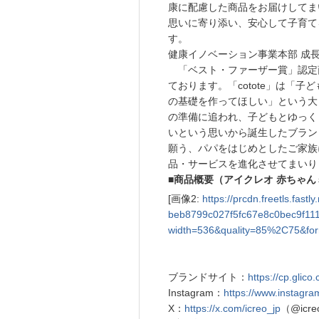
康に配慮した商品をお届けしてま
思いに寄り添い、安心して子育て
す。
健康イノベーション事業本部 成
「ベスト・ファーザー賞」認定
ております。「cotote」は「
の基礎を作ってほしい」という大
の準備に追われ、子どもとゆっく
いという思いから誕生したブラン
願う、パパをはじめとしたご家族に
品・サービスを進化させてまいり
■商品概要（アイクレオ 赤ちゃん
[画像2:
https://prcdn.freetls.fas
beb8799c027f5fc67e8c0bec9f11
width=536&quality=85%2C75&for
ブランドサイト：
https://cp.glico
Instagram：
https://www.instagram
X：
https://x.com/icreo_jp
（@icre