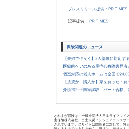
プレスリリース提供：PR TIMES
記事提供：
PR TIMES
保険関連のニュース
【夫婦で仲良く】2人部屋に対応する老人
医療的ケアのある重症心身障害児者と
個室対応の老人ホームは全国で24,696
【賃貸か、購入か】家を買った・買う
介護福祉士国家試験「パート合格」に
とれまが保険は、一般社団法人日本ライフマイスター
害保険株式会社、富士火災インシュアランスサー
されています。当サイトは閲覧者に対して、特
証するものではありません。当社は、当サイト