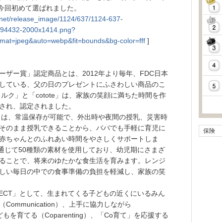
は、今回初めて選ばれました。
tly.net/release_image/1124/637/1124-637-
94432-2000x1414.png?
mat=jpeg&auto=webp&fit=bounds&bg-color=fff
]
ザー賞」認定商品とは、2012年より毎年、FDC日本
している、父の日のプレゼントにふさわしい商品のこ
ルク」と「cotote」は、家族の笑顔に満ちた時間を作
され、認定されました。
は、常温保存が可能で、外出時や夜間の授乳、災害時
そのまま授乳できることから、パパでも手軽に育児に
保険
赤ちゃんとのふれあい時間をやさしくサポートしま
ーを通じて50種類の素材を使用しており、幼児期にさまざ
ることで、将来のゆたかな食生活を育みます。レンジ
しい毎日の中での食事準備の負担を軽減し、家族の笑
JECT」として、生まれてくる子どもの近くにいるみん
ommunication）、上手に協力しながら
子どもを育てる（Coparenting）、「Co育て」を応援する