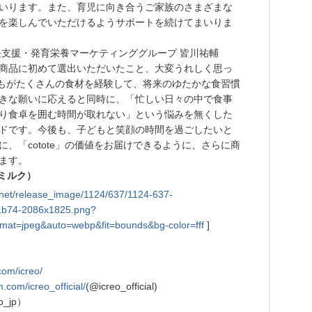
いります。また、育児に向き合うご家族のさまざまな
を楽しんでいただけるようサポートを続けてまいりま
長支援・発育栄養マーケティンググループ 皆川祐輔
商品に初めて選出いただいたこと、大変うれしく思っ
子どもがたくさんの食材を経験して、将来のゆたかな食習慣
きな願いに応えると同時に、「忙しい日々の中で食事
り食卓を囲む時間が取れない」という悩みを無くした
ドです。今後も、子どもと笑顔の時間を過ごしたいと
、「cotote」の価値をお届けできるように、さらに商
ます。
ミルク）
tly.net/release_image/1124/637/1124-637-
1b74-2086x1825.png?
mat=jpeg&auto=webp&fit=bounds&bg-color=fff
]
.com/icreo/
.com/icreo_official/
(@icreo_official)
o_jp）