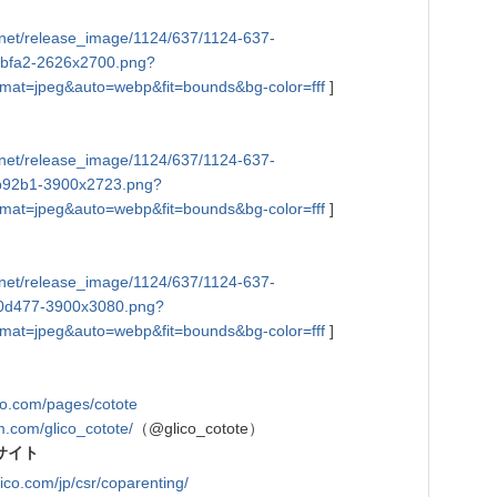
tly.net/release_image/1124/637/1124-637-
bfa2-2626x2700.png?
mat=jpeg&auto=webp&fit=bounds&bg-color=fff
]
tly.net/release_image/1124/637/1124-637-
b92b1-3900x2723.png?
mat=jpeg&auto=webp&fit=bounds&bg-color=fff
]
tly.net/release_image/1124/637/1124-637-
0d477-3900x3080.png?
mat=jpeg&auto=webp&fit=bounds&bg-color=fff
]
ico.com/pages/cotote
m.com/glico_cotote/
（@glico_cotote）
サイト
lico.com/jp/csr/coparenting/