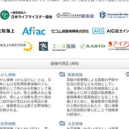
保険代理店 (456)
がん保険
医療保険
がん保険（がんほけん）とは、日
高額の医療費による貧困の予防や
本における民間医療保険のうち、
生活の安定などを目的としてい
原則として癌のみを対象として保
る。長期の入院や先端技術による
障を行うもの。癌と診断された場
治療などに伴う高額の医療費が、
合や、癌により治療を受けた場合
被保険者の直接負担となることを
に給付金が支払われる商品が多
避けるために、被保険者の負担額
い。保険業法上は第三分野保険に
の上限が定められたり、逆に保険
分類される。
金の支給額が膨らむことで保険者
の財源が...
損害保険
火災保険
損害保険（そんがいほけん、英:
火災保険（かさいほけん）は損害