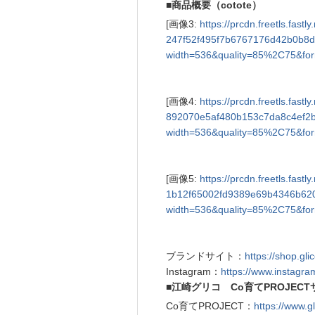
■商品概要（cotote）
[画像3:
https://prcdn.freetls.fas
247f52f495f7b6767176d42b0b8d
width=536&quality=85%2C75&for
[画像4:
https://prcdn.freetls.fas
892070e5af480b153c7da8c4ef2
width=536&quality=85%2C75&for
[画像5:
https://prcdn.freetls.fas
1b12f65002fd9389e69b4346b62
width=536&quality=85%2C75&for
ブランドサイト：
https://shop.gl
Instagram：
https://www.instagra
■江崎グリコ Co育てPROJECT
Co育てPROJECT：
https://www.g