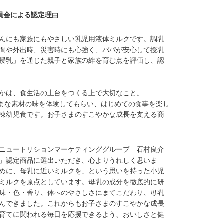
員会による認定理由
んにも家族にもやさしい乳児用液体ミルクです。調乳
間や外出時、災害時にも心強く、パパが安心して授乳
授乳」を通じた親子と家族の絆を育む点を評価し、認
かは、食生活の土台をつくる上で大切なこと。
まざまな素材の味を体験してもらい、はじめての食事を楽し
凍幼児食です。お子さまのすこやかな成長を支える商
ニュートリションマーケティンググループ 石村良介
」認定商品に選出いただき、心よりうれしく思いま
めに、母乳に近いミルクを」という思いを持った小児
ミルクを原点としています。母乳の成分を徹底的に研
味・色・香り、体へのやさしさにまでこだわり、母乳
んできました。これからもお子さまのすこやかな成長
育てに関われる毎日を応援できるよう、おいしさと健