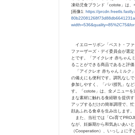
凍幼児食ブランド「cotote」
[画像1:
https://prcdn.freetls.fas
80b22081268f73d88db6641231a
width=536&quality=85%2C75&for
イエローリボン「ベスト・ファー
ファーザーズ・デイ委員会が選定
とです。「アイクレオ 赤ちゃんミ
ることができる商品であると評価
「アイクレオ 赤ちゃんミルク」
の備えにも便利です。調乳なしで
参加しやすく、「パパ授乳」など
す。「cotote」は、全メニュ
まな素材に触れる食経験を提供す
アップするだけの簡単調理で、忙
顔あふれる食卓を生み出します。
また、当社では「Co育てPRO
なが、妊娠期から和気あいあいと（C
（Cooperation）、いっしょに