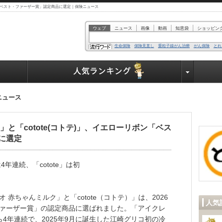
ボン「ベスト・ファーザー賞」認定商品に選定｜保険ニュース
ウェブ
ニュース
画像
動画
知恵袋
ショッピン
生命保険
保険見直し
重粒子線がん治療
がん保険
とれ
業界で働く人達へ
ニュース
と「cotote(コトテ)」、イエローリボン「ベス
に選定
年連続、「cotote」は初
赤ちゃんミルク」と「cotote（コトテ）」は、2026
人気
ァーザー賞」の認定商品に選ばれました。「アイクレ
ら4年連続で、2025年9月に誕生した江崎グリコ初の冷