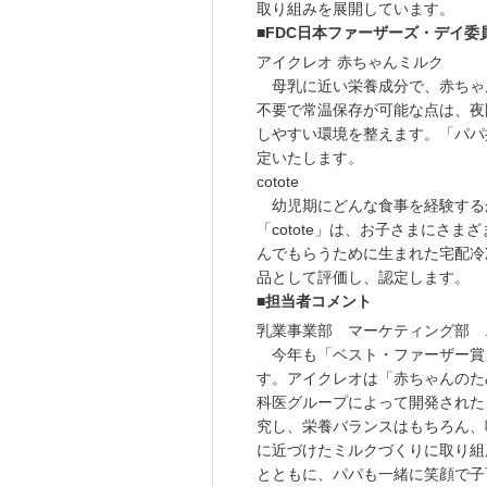
取り組みを展開しています。
■FDC日本ファーザーズ・デイ委
アイクレオ 赤ちゃんミルク
母乳に近い栄養成分で、赤ちゃ
不要で常温保存が可能な点は、夜
しやすい環境を整えます。「パパ
定いたします。
cotote
幼児期にどんな食事を経験する
「cotote」は、お子さまにさ
んでもらうために生まれた宅配冷
品として評価し、認定します。
■担当者コメント
乳業事業部 マーケティング部 
今年も「ベスト・ファーザー賞
す。アイクレオは「赤ちゃんのた
科医グループによって開発された
究し、栄養バランスはもちろん、
に近づけたミルクづくりに取り組
とともに、パパも一緒に笑顔で子