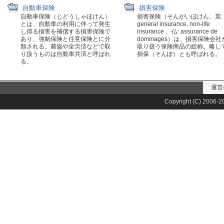
自動車保険
損害保険
自動車保険（じどうしゃほけん）
損害保険（そんがいほけん、英:
とは、自動車の利用に伴って発生
general insurance, non-life
し得る損害を補償する損害保険で
insurance 、仏: assurance de
あり、強制保険と任意保険とに分
dommages）は、損害保険会社
類される。農協や全労済などで取
取り扱う保険商品の総称。略し
り扱うものは自動車共済と呼ばれ
損保（そんぽ）とも呼ばれる。
る。
運営
Copyright (C) 2006-20