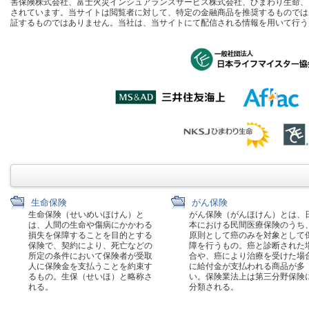
害保険株式会社、富士火災インシュアランスサービス株式会社、ひまわり生命、
されています。当サイトは閲覧者に対して、特定の金融商品を推奨するものでは
証するものではありません。当社は、当サイトにて配信される情報を用いて行う
生命保険
がん保険
生命保険（せいめいほけん）と
がん保険（がんほけん）とは、
は、人間の生命や傷病にかかわる
本における民間医療保険のうち
損失を保障することを目的とする
原則として癌のみを対象として
保険で、契約により、死亡などの
障を行うもの。癌と診断された
所定の条件において保険者が受取
合や、癌により治療を受けた場
人に保険金を支払うことを約束す
に給付金が支払われる商品が多
るもの。生保（せいほ）と略称さ
い。保険業法上は第三分野保険
れる。
分類される。