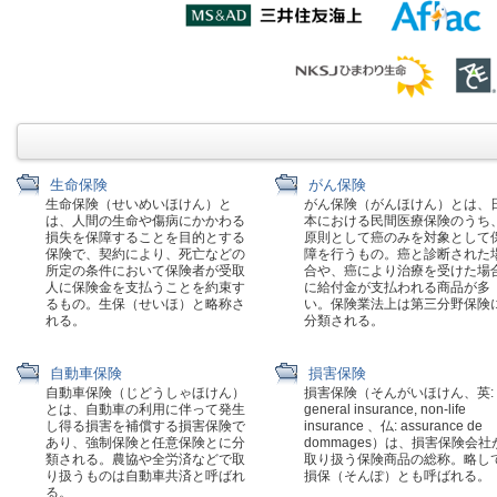
生命保険
がん保険
生命保険（せいめいほけん）と
がん保険（がんほけん）とは、
は、人間の生命や傷病にかかわる
本における民間医療保険のうち
損失を保障することを目的とする
原則として癌のみを対象として
保険で、契約により、死亡などの
障を行うもの。癌と診断された
所定の条件において保険者が受取
合や、癌により治療を受けた場
人に保険金を支払うことを約束す
に給付金が支払われる商品が多
るもの。生保（せいほ）と略称さ
い。保険業法上は第三分野保険
れる。
分類される。
自動車保険
損害保険
自動車保険（じどうしゃほけん）
損害保険（そんがいほけん、英:
とは、自動車の利用に伴って発生
general insurance, non-life
し得る損害を補償する損害保険で
insurance 、仏: assurance de
あり、強制保険と任意保険とに分
dommages）は、損害保険会社
類される。農協や全労済などで取
取り扱う保険商品の総称。略し
り扱うものは自動車共済と呼ばれ
損保（そんぽ）とも呼ばれる。
る。