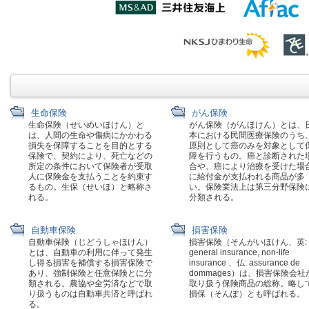
生命保険
がん保険
生命保険（せいめいほけん）と
がん保険（がんほけん）とは、
は、人間の生命や傷病にかかわる
本における民間医療保険のうち
損失を保障することを目的とする
原則として癌のみを対象として
保険で、契約により、死亡などの
障を行うもの。癌と診断された
所定の条件において保険者が受取
合や、癌により治療を受けた場
人に保険金を支払うことを約束す
に給付金が支払われる商品が多
るもの。生保（せいほ）と略称さ
い。保険業法上は第三分野保険
れる。
分類される。
自動車保険
損害保険
自動車保険（じどうしゃほけん）
損害保険（そんがいほけん、英:
とは、自動車の利用に伴って発生
general insurance, non-life
し得る損害を補償する損害保険で
insurance 、仏: assurance de
あり、強制保険と任意保険とに分
dommages）は、損害保険会社
類される。農協や全労済などで取
取り扱う保険商品の総称。略し
り扱うものは自動車共済と呼ばれ
損保（そんぽ）とも呼ばれる。
る。