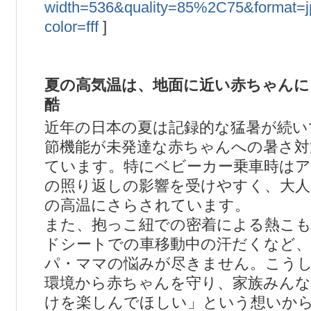
width=536&quality=85%2C75&format=
color=fff
]
夏の高気温は、地面に近い赤ちゃんに
酷
近年の日本の夏は記録的な猛暑が続い
節機能が未発達な赤ちゃんへの暑さ対
ています。特にベビーカー乗車時は
の照り返しの影響を受けやすく、大人
の高温にさらされています。
また、抱っこ紐での密着による熱こ
ドシートでの車移動中の汗だくなど、
パ・ママの悩みが尽きません。こう
環境から赤ちゃんを守り、家族みんな
けを楽しんでほしい」という想いか