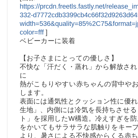
https://prcdn.freetls.fastly.net/release
332-d7772cdb3399cb4c66f32d9263d64
width=536&quality=85%2C75&format=
color=fff
]
ベビーカーに装着
【お子さまにとっての優しさ】
不快な「汗だく・蒸れ」から解放され
に
熱がこもりやすい赤ちゃんの背中や
します。
表面には通気性とクッション性に優れ
生地」、内側には冷気を長持ちさせる
ト」を採用したW構造。冷えすぎを防
をかいてもサラサラな肌触りをキー
より、暑さによる不快感からくる赤