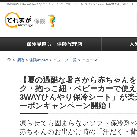
【夏の過酷な暑さから赤ちゃんを守る】リュック・抱っこ紐・ベビーカーで使える「amorio 3WAYひんやり保冷シー
ランキング
保険の人気ランキング
保険業界で働く人達へ
>
保険
>
保険expert
>
ニュース一覧
>
ニュース
【夏の過酷な暑さから赤ちゃん
ク・抱っこ紐・ベビーカーで使える「
3WAYひんやり保冷シート」が
ーポンキャンペーン開始！
凍らせても固まらないソフト保冷剤×
赤ちゃんのお出かけ時の「汗だく・背