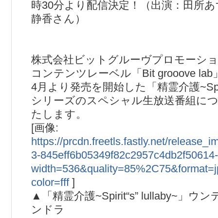
時30分より配信決定！（出演：田所
静香さん）
株式会社ビットグルーヴプロモーシ
コンテンツレーベル「Bit grooove la
4月より発売を開始した「精霊介護~Spirit“s
シリーズのスペシャル生放送番組に
たします。
[画像:
https://prcdn.freetls.fastly.net/release
3-845eff6b05349f82c2957c4db2f50614-
width=536&quality=85%2C75&format=
color=fff
]
▲「精霊介護~Spirit“s” lullaby~
ンドラ