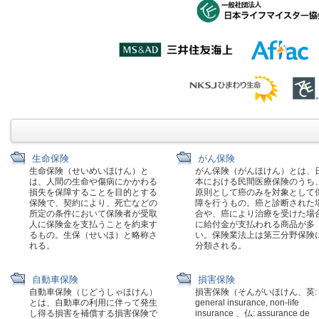
生命保険
がん保険
生命保険（せいめいほけん）と
がん保険（がんほけん）とは、
は、人間の生命や傷病にかかわる
本における民間医療保険のうち
損失を保障することを目的とする
原則として癌のみを対象として
保険で、契約により、死亡などの
障を行うもの。癌と診断された
所定の条件において保険者が受取
合や、癌により治療を受けた場
人に保険金を支払うことを約束す
に給付金が支払われる商品が多
るもの。生保（せいほ）と略称さ
い。保険業法上は第三分野保険
れる。
分類される。
自動車保険
損害保険
自動車保険（じどうしゃほけん）
損害保険（そんがいほけん、英:
とは、自動車の利用に伴って発生
general insurance, non-life
し得る損害を補償する損害保険で
insurance 、仏: assurance de