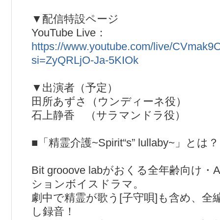
▼配信特設ページ
YouTube Live：
https://www.youtube.com/live/CVmak
si=ZyQRLjO-Ja-5KIOk
▼出演者（予定）
田所あずさ（ウンディーネ役）
石上静香 （サラマンドラ役）
■「精霊介護~Spirit“s” lullaby~」とは？
Bit grooove labがおくる全年齢向
ションボイスドラマ。
劇中で精霊が歌う[子守唄]も含め、全編[
し録音！