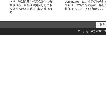
あり、強制保険と任意保険とに分
dommages）は、損害保険会社
類される。農協や全労済などで取
取り扱う保険商品の総称。略し
り扱うものは自動車共済と呼ばれ
損保（そんぽ）とも呼ばれる。
る。
運営
Copyright (C) 2006-20