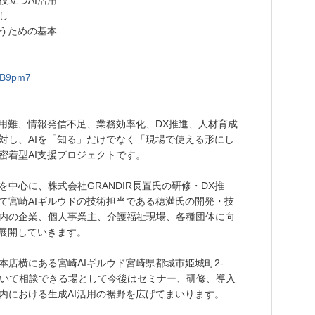
役立つAI活用
し
使うための基本
muB9pm7
採用難、情報発信不足、業務効率化、DX推進、人材育成
対し、AIを「知る」だけでなく「現場で使える形にし
密着型AI支援プロジェクトです。
中心に、株式会社GRANDIR長置氏の研修・DX推
て宮崎AIギルウドの技術担当である穂満氏の開発・技
内の企業、個人事業主、介護福祉現場、各種団体に向
を展開していきます。
店横にある宮崎AIギルウド宮崎県都城市姫城町2-
について相談できる場として今後はセミナー、研修、導入
内における生成AI活用の裾野を広げてまいります。