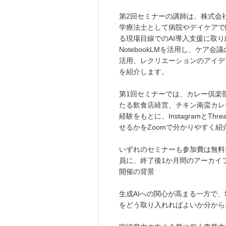
第2回セミナーの講師は、株式会
学療法士として病院やデイケアで
る現場目線でのAI導入支援に取り
NotebookLMを活用し、ケ
活用、レクリエーションのアイデ
を紹介します。
第1回セミナーでは、カレー倶楽
たる飲食店経営、チキン南蛮カレ
経験をもとに、InstagramとT
せるかをZoomで分かりやすく紹
いずれのセミナーも参加費は無料
員に、終了後1か月間のアーカイ
開催の背景
生成AIへの関心が高まる一方で
をどう取り入れればよいか分から