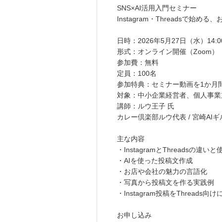
SNS×AI活用入門セミナー
Instagram・Threadsで始
日時：2026年5月27日（水）14:00
形式：オンライン開催（Zoom）
参加費：無料
定員：100名
参加特典：セミナー動画を1か月
対象：中小企業経営者、個人事業
講師：ルウ王子 氏
カレー倶楽部ルウ代表 / 宮崎AIギ
主な内容
・InstagramとThreadsの違い
・AIを使った投稿文作成
・お店や会社の魅力の言語化
・写真から投稿文を作る実践例
・Instagram投稿をThreads
お申し込み