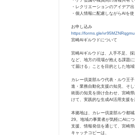
・ケア会議や職員間の情報共有で
・レクリエーションのアイデア出
・個人情報に配慮しながらAIを
お申し込み
https://forms.gle/vr95MZNRqg
宮崎AIギルウドについて
宮崎AIギルウドは、人手不足、
など、地方の現場が抱える課題に
て届ける」ことを目的とした地域
カレー倶楽部ルウ代表・ルウ王子を
進・業務自動化支援の知見、そし
術面の知見を掛け合わせ、宮崎県
けて、実践的な生成AI活用支援
本拠地は、カレー倶楽部ルウ都城本
29。地域の事業者が気軽にAI
支援、情報発信を通じて、宮崎県
キャッチコピーは、