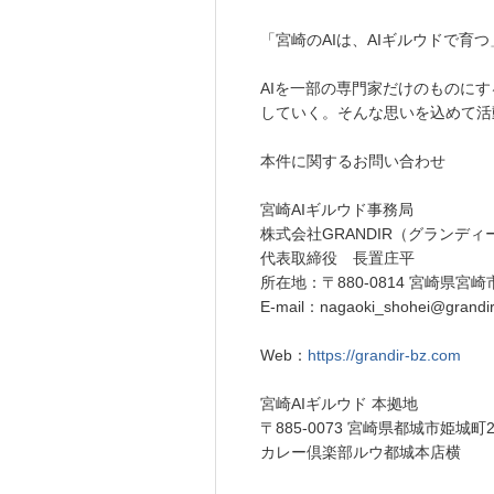
「宮崎のAIは、AIギルウドで育つ
AIを一部の専門家だけのものに
していく。そんな思いを込めて活
本件に関するお問い合わせ
宮崎AIギルウド事務局
株式会社GRANDIR（グランディ
代表取締役 長置庄平
所在地：〒880-0814 宮崎県宮
E-mail：nagaoki_shohei@grandi
Web：
https://grandir-bz.com
宮崎AIギルウド 本拠地
〒885-0073 宮崎県都城市姫城町2
カレー倶楽部ルウ都城本店横