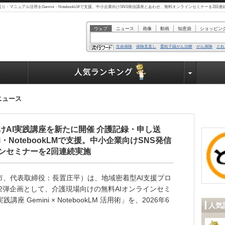
り・マニュアル活用をGemini・NotebookLMで支援。中小企業向けSNS発信講座とあわせ、無料オンラインセミナーを2回
ウェブ
ニュース
画像
動画
知恵袋
ショッピン
生命保険
保険見直し
重粒子線がん治療
がん保険
とれ
業界で働く人達へ
ニュース
けAI実践講座を新たに開催 介護記録・申し送
・NotebookLMで支援。中小企業向けSNS発信
ンセミナーを2回連続実施
崎市、代表取締役：長置庄平）は、地域密着型AI支援プロ
2弾企画として、介護現場向けの無料AIオンラインセミ
座 Gemini × NotebookLM 活用術」を、2026年6
人気