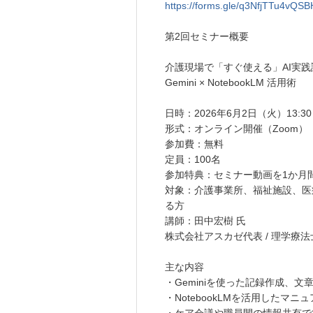
https://forms.gle/q3NfjTTu4vQS
第2回セミナー概要
介護現場で「すぐ使える」AI実践
Gemini × NotebookLM 活用術
日時：2026年6月2日（火）13:30～
形式：オンライン開催（Zoom）
参加費：無料
定員：100名
参加特典：セミナー動画を1か月
対象：介護事業所、福祉施設、医
る方
講師：田中宏樹 氏
株式会社アスカゼ代表 / 理学療法
主な内容
・Geminiを使った記録作成、
・NotebookLMを活用したマ