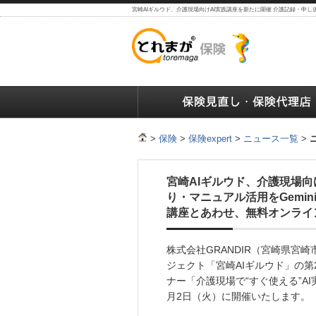
宮崎AIギルウド、介護現場向けAI実践講座を新たに開催 介護記録・申し送
保険の人気ランキング
保険の人気ランキング
保険
>
保険
>
保険expert
>
ニュース一覧
>
宮崎AIギルウド、介護現場向
り・マニュアル活用をGemini
講座とあわせ、無料オンライ
株式会社GRANDIR（宮崎県宮
ジェクト「宮崎AIギルウド」の第
ナー「介護現場で“すぐ使える”AI実践講
月2日（火）に開催いたします。