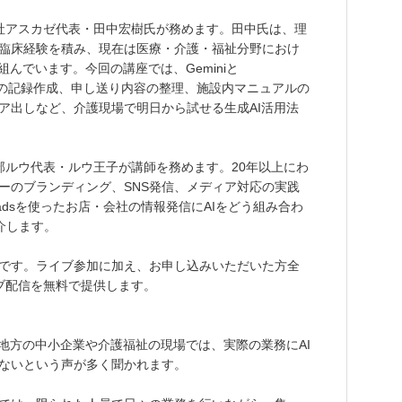
社アスカゼ代表・田中宏樹氏が務めます。田中氏は、理
臨床経験を積み、現在は医療・介護・福祉分野におけ
組んでいます。今回の講座では、Geminiと
ア会議の記録作成、申し送り内容の整理、施設内マニュアルの
ア出しなど、介護現場で明日から試せる生成AI活用法
部ルウ代表・ルウ王子が講師を務めます。20年以上にわ
ーのブランディング、SNS発信、メディア対応の実践
hreadsを使ったお店・会社の情報発信にAIをどう組み合わ
介します。
です。ライブ参加に加え、お申し込みいただいた方全
ブ配信を無料で提供します。
、地方の中小企業や介護福祉の現場では、実際の業務にAI
ないという声が多く聞かれます。