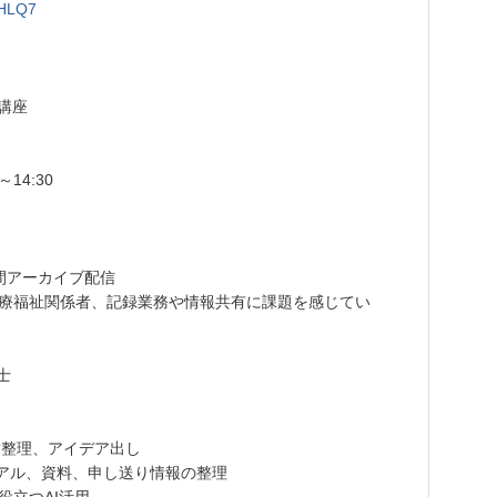
BHLQ7
講座
14:30
間アーカイブ配信
療福祉関係者、記録業務や情報共有に課題を感じてい
士
文章整理、アイデア出し
ニュアル、資料、申し送り情報の整理