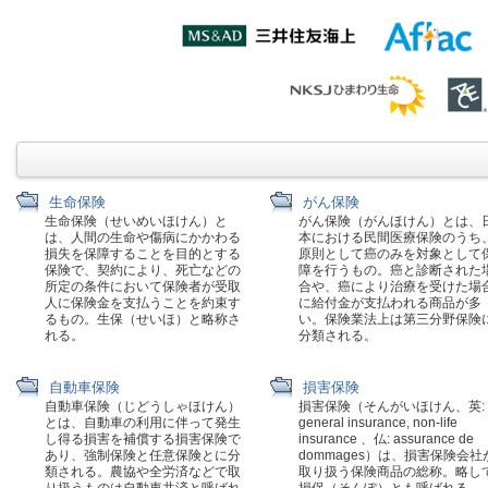
生命保険
がん保険
生命保険（せいめいほけん）と
がん保険（がんほけん）とは、
は、人間の生命や傷病にかかわる
本における民間医療保険のうち
損失を保障することを目的とする
原則として癌のみを対象として
保険で、契約により、死亡などの
障を行うもの。癌と診断された
所定の条件において保険者が受取
合や、癌により治療を受けた場
人に保険金を支払うことを約束す
に給付金が支払われる商品が多
るもの。生保（せいほ）と略称さ
い。保険業法上は第三分野保険
れる。
分類される。
自動車保険
損害保険
自動車保険（じどうしゃほけん）
損害保険（そんがいほけん、英:
とは、自動車の利用に伴って発生
general insurance, non-life
し得る損害を補償する損害保険で
insurance 、仏: assurance de
あり、強制保険と任意保険とに分
dommages）は、損害保険会社
類される。農協や全労済などで取
取り扱う保険商品の総称。略し