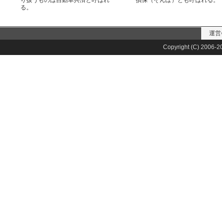
り扱うものは自動車共済と呼ばれ
損保（そんぽ）とも呼ばれる。
る。
運営
Copyright (C) 2006-20