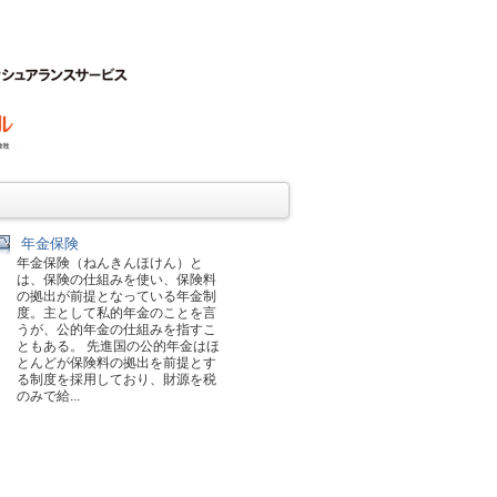
年金保険
年金保険（ねんきんほけん）と
は、保険の仕組みを使い、保険料
の拠出が前提となっている年金制
度。主として私的年金のことを言
うが、公的年金の仕組みを指すこ
ともある。 先進国の公的年金はほ
とんどが保険料の拠出を前提とす
る制度を採用しており、財源を税
のみで給...