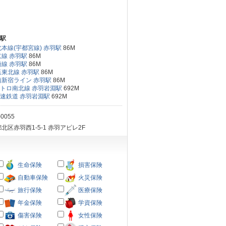
駅
北本線(宇都宮線) 赤羽駅
86M
京線 赤羽駅
86M
崎線 赤羽駅
86M
浜東北線 赤羽駅
86M
南新宿ライン 赤羽駅
86M
トロ南北線 赤羽岩淵駅
692M
速鉄道 赤羽岩淵駅
692M
-0055
北区赤羽西1-5-1 赤羽アピレ2F
生命保険
損害保険
自動車保険
火災保険
旅行保険
医療保険
年金保険
学資保険
傷害保険
女性保険