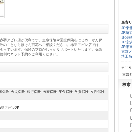
最寄り
JR東
JR埼
JR高
赤羽アピレ店が便利です。生命保険や医療保険をはじめ、がん保
JR京
険のことならほけん百花へご相談ください。赤羽アピレ店では、
JR湘
承っています。保険のプロがしっかりサポートいたします。保険
東京メ
便利なネット予約をご利用ください。
埼玉高
〒115
東京都
検索
車保険 火災保険 旅行保険 医療保険 年金保険 学資保険 女性保険
赤羽アピレ2F