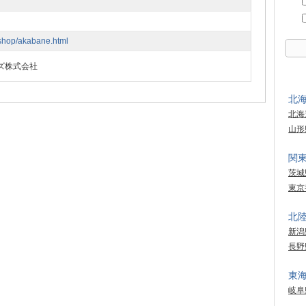
p/shop/akabane.html
ズ株式会社
北
北海
山形
関
茨城
東京
北
新潟
長野
東
岐阜