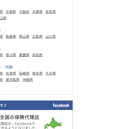
西
県
京都府
大阪府
兵庫県
奈良県
山県
国
県
島根県
岡山県
広島県
山口県
国
県
香川県
愛媛県
高知県
州・沖縄
県
佐賀県
長崎県
熊本県
大分県
県
鹿児島県
沖縄県