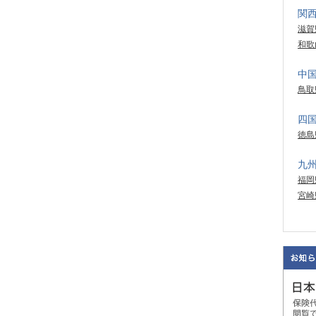
関
滋賀
和歌
中
鳥取
四
徳島
九
福岡
宮崎