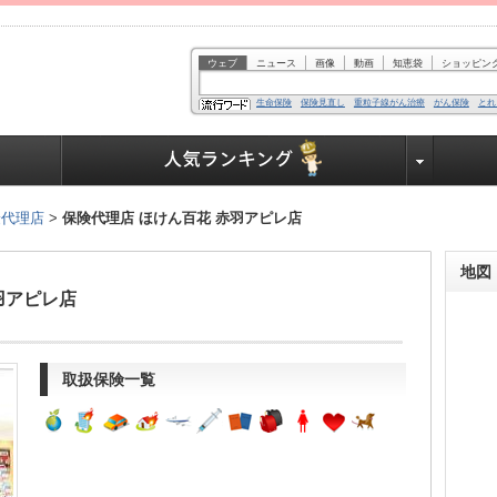
ウェブ
ニュース
画像
動画
知恵袋
ショッピン
生命保険
保険見直し
重粒子線がん治療
がん保険
とれ
業界で働く人達へ
険代理店
>
保険代理店 ほけん百花 赤羽アピレ店
地図
羽アピレ店
取扱保険一覧