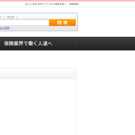
ほけん百花 赤羽アピレ店で保険見直し・保険相談
グ
ブログ
まが保険