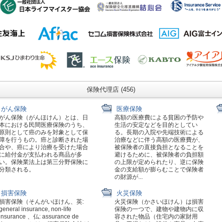
保険代理店 (456)
がん保険
医療保険
がん保険（がんほけん）とは、日
高額の医療費による貧困の予防や
本における民間医療保険のうち、
生活の安定などを目的としてい
原則として癌のみを対象として保
る。長期の入院や先端技術による
障を行うもの。癌と診断された場
治療などに伴う高額の医療費が、
合や、癌により治療を受けた場合
被保険者の直接負担となることを
に給付金が支払われる商品が多
避けるために、被保険者の負担額
い。保険業法上は第三分野保険に
の上限が定められたり、逆に保険
分類される。
金の支給額が膨らむことで保険者
の財源が...
損害保険
火災保険
損害保険（そんがいほけん、英:
火災保険（かさいほけん）は損害
general insurance, non-life
保険の一つで、建物や建物内に収
insurance 、仏: assurance de
容された物品（住宅内の家財用