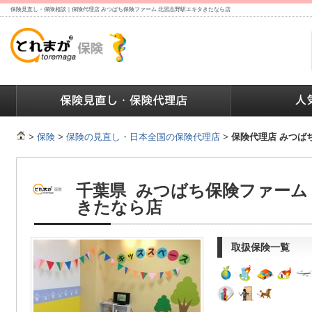
保険見直し・保険相談｜保険代理店 みつばち保険ファーム 北習志野駅エキタきたなら店
ランキング
保険の人気ランキング
保険業界で働く人達へ
>
保険
>
保険の見直し・日本全国の保険代理店
>
保険代理店 みつば
千葉県 みつばち保険ファーム
きたなら店
取扱保険一覧