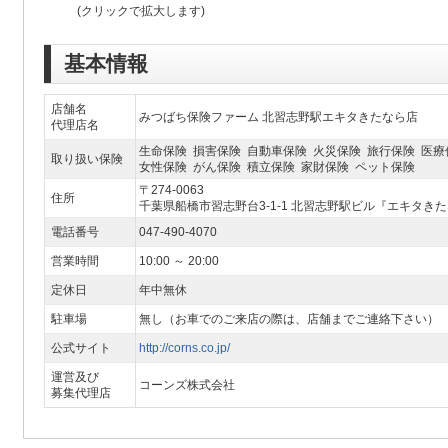
(クリックで拡大します)
基本情報
店舗名
みつばち保険ファーム 北習志野駅エキタきたなら店
代理店名
生命保険 損害保険 自動車保険 火災保険 旅行保険 医療
取り扱い保険
女性保険 がん保険 積立保険 家財保険 ペット保険
〒274-0063
住所
千葉県船橋市習志野台3-1-1 北習志野駅ビル『エキタきた
電話番号
047-490-4070
営業時間
10:00 ～ 20:00
定休日
年中無休
駐車場
無し（お車でのご来店の際は、店舗までご連絡下さい）
公式サイト
http://corns.co.jp/
運営及び
コーンズ株式会社
募集代理店