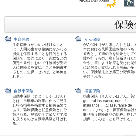
保険代
生命保険
がん保険
生命保険（せいめいほけん）と
がん保険（がんほけん）とは、
は、人間の生命や傷病にかかわる
本における民間医療保険のうち
損失を保障することを目的とする
原則として癌のみを対象として
保険で、契約により、死亡などの
障を行うもの。癌と診断された
所定の条件において保険者が受取
合や、癌により治療を受けた場
人に保険金を支払うことを約束す
に給付金が支払われる商品が多
るもの。生保（せいほ）と略称さ
い。保険業法上は第三分野保険
れる。
分類される。
自動車保険
損害保険
自動車保険（じどうしゃほけん）
損害保険（そんがいほけん、英:
とは、自動車の利用に伴って発生
general insurance, non-life
し得る損害を補償する損害保険で
insurance 、仏: assurance de
あり、強制保険と任意保険とに分
dommages）は、損害保険会社
類される。農協や全労済などで取
取り扱う保険商品の総称。略し
り扱うものは自動車共済と呼ばれ
損保（そんぽ）とも呼ばれる。
る。