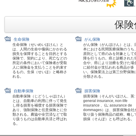
保険代
生命保険
がん保険
生命保険（せいめいほけん）と
がん保険（がんほけん）とは、
は、人間の生命や傷病にかかわる
本における民間医療保険のうち
損失を保障することを目的とする
原則として癌のみを対象として
保険で、契約により、死亡などの
障を行うもの。癌と診断された
所定の条件において保険者が受取
合や、癌により治療を受けた場
人に保険金を支払うことを約束す
に給付金が支払われる商品が多
るもの。生保（せいほ）と略称さ
い。保険業法上は第三分野保険
れる。
分類される。
自動車保険
損害保険
自動車保険（じどうしゃほけん）
損害保険（そんがいほけん、英:
とは、自動車の利用に伴って発生
general insurance, non-life
し得る損害を補償する損害保険で
insurance 、仏: assurance de
あり、強制保険と任意保険とに分
dommages）は、損害保険会社
類される。農協や全労済などで取
取り扱う保険商品の総称。略し
り扱うものは自動車共済と呼ばれ
損保（そんぽ）とも呼ばれる。
る。