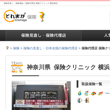
保険見直し・保険相談｜保険代理店 保険クリニック 横浜南店
ランキング
保険の人気ランキング
保険業界で働く人達へ
>
保険
>
保険の見直し・日本全国の保険代理店
>
保険代理店 保険ク
神奈川県 保険クリニック 横
取扱保険一覧