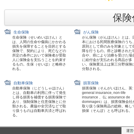
保険代
生命保険
がん保険
生命保険（せいめいほけん）と
がん保険（がんほけん）とは、
は、人間の生命や傷病にかかわる
本における民間医療保険のうち
損失を保障することを目的とする
原則として癌のみを対象として
保険で、契約により、死亡などの
障を行うもの。癌と診断された
所定の条件において保険者が受取
合や、癌により治療を受けた場
人に保険金を支払うことを約束す
に給付金が支払われる商品が多
るもの。生保（せいほ）と略称さ
い。保険業法上は第三分野保険
れる。
分類される。
自動車保険
損害保険
自動車保険（じどうしゃほけん）
損害保険（そんがいほけん、英:
とは、自動車の利用に伴って発生
general insurance, non-life
し得る損害を補償する損害保険で
insurance 、仏: assurance de
あり、強制保険と任意保険とに分
dommages）は、損害保険会社
類される。農協や全労済などで取
取り扱う保険商品の総称。略し
り扱うものは自動車共済と呼ばれ
損保（そんぽ）とも呼ばれる。
る。
運営