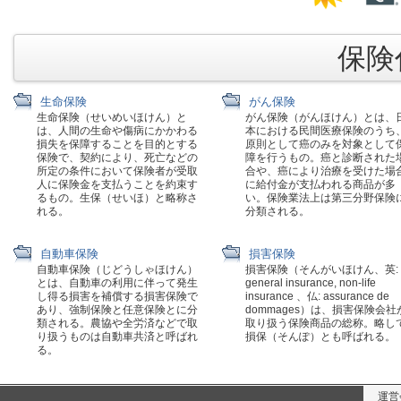
保険代
生命保険
がん保険
生命保険（せいめいほけん）と
がん保険（がんほけん）とは、
は、人間の生命や傷病にかかわる
本における民間医療保険のうち
損失を保障することを目的とする
原則として癌のみを対象として
保険で、契約により、死亡などの
障を行うもの。癌と診断された
所定の条件において保険者が受取
合や、癌により治療を受けた場
人に保険金を支払うことを約束す
に給付金が支払われる商品が多
るもの。生保（せいほ）と略称さ
い。保険業法上は第三分野保険
れる。
分類される。
自動車保険
損害保険
自動車保険（じどうしゃほけん）
損害保険（そんがいほけん、英:
とは、自動車の利用に伴って発生
general insurance, non-life
し得る損害を補償する損害保険で
insurance 、仏: assurance de
あり、強制保険と任意保険とに分
dommages）は、損害保険会社
類される。農協や全労済などで取
取り扱う保険商品の総称。略し
り扱うものは自動車共済と呼ばれ
損保（そんぽ）とも呼ばれる。
る。
運営