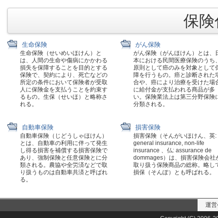
保険代
生命保険
がん保険
生命保険（せいめいほけん）と
がん保険（がんほけん）とは、
は、人間の生命や傷病にかかわる
本における民間医療保険のうち
損失を保障することを目的とする
原則として癌のみを対象として
保険で、契約により、死亡などの
障を行うもの。癌と診断された
所定の条件において保険者が受取
合や、癌により治療を受けた場
人に保険金を支払うことを約束す
に給付金が支払われる商品が多
るもの。生保（せいほ）と略称さ
い。保険業法上は第三分野保険
れる。
分類される。
自動車保険
損害保険
自動車保険（じどうしゃほけん）
損害保険（そんがいほけん、英:
とは、自動車の利用に伴って発生
general insurance, non-life
し得る損害を補償する損害保険で
insurance 、仏: assurance de
あり、強制保険と任意保険とに分
dommages）は、損害保険会社
類される。農協や全労済などで取
取り扱う保険商品の総称。略し
り扱うものは自動車共済と呼ばれ
損保（そんぽ）とも呼ばれる。
る。
運営