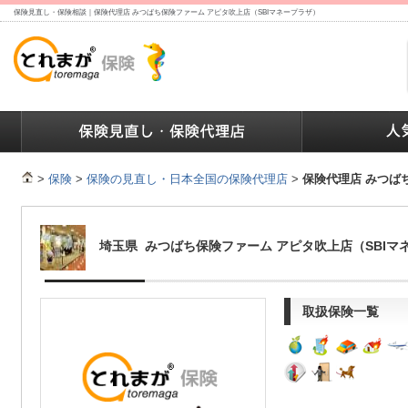
保険見直し・保険相談｜保険代理店 みつばち保険ファーム アピタ吹上店（SBIマネープラザ）
ランキング
保険の人気ランキング
保険業界で働く人達へ
>
保険
>
保険の見直し・日本全国の保険代理店
>
保険代理店 みつば
埼玉県 みつばち保険ファーム アピタ吹上店（SBIマ
取扱保険一覧