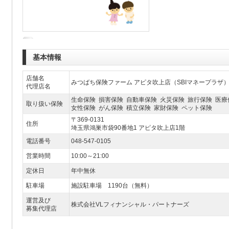
基本情報
店舗名
みつばち保険ファーム アピタ吹上店（SBIマネープラザ
代理店名
生命保険 損害保険 自動車保険 火災保険 旅行保険 医療
取り扱い保険
女性保険 がん保険 積立保険 家財保険 ペット保険
〒369-0131
住所
埼玉県鴻巣市袋90番地1 アピタ吹上店1階
電話番号
048-547-0105
営業時間
10:00～21:00
定休日
年中無休
駐車場
施設駐車場 1190台（無料）
運営及び
株式会社VLフィナンシャル・パートナーズ
募集代理店