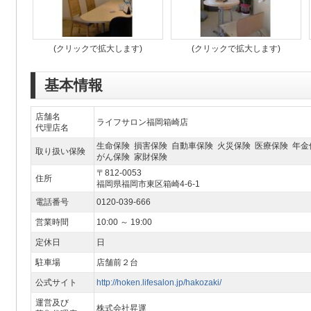
(クリックで拡大します)
(クリックで拡大します)
基本情報
店舗名
ライフサロン福岡箱崎店
代理店名
生命保険 損害保険 自動車保険 火災保険 医療保険 年金
取り扱い保険
がん保険 家財保険
〒812-0053
住所
福岡県福岡市東区箱崎4-6-1
電話番号
0120-039-666
営業時間
10:00 ～ 19:00
定休日
日
駐車場
店舗前２台
公式サイト
http://hoken.lifesalon.jp/hakozaki/
運営及び
株式会社昇運