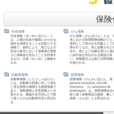
保険代
生命保険
がん保険
生命保険（せいめいほけん）と
がん保険（がんほけん）とは、
は、人間の生命や傷病にかかわる
本における民間医療保険のうち
損失を保障することを目的とする
原則として癌のみを対象として
保険で、契約により、死亡などの
障を行うもの。癌と診断された
所定の条件において保険者が受取
合や、癌により治療を受けた場
人に保険金を支払うことを約束す
に給付金が支払われる商品が多
るもの。生保（せいほ）と略称さ
い。保険業法上は第三分野保険
れる。
分類される。
自動車保険
損害保険
自動車保険（じどうしゃほけん）
損害保険（そんがいほけん、英:
とは、自動車の利用に伴って発生
general insurance, non-life
し得る損害を補償する損害保険で
insurance 、仏: assurance de
あり、強制保険と任意保険とに分
dommages）は、損害保険会社
類される。農協や全労済などで取
取り扱う保険商品の総称。略し
り扱うものは自動車共済と呼ばれ
損保（そんぽ）とも呼ばれる。
る。