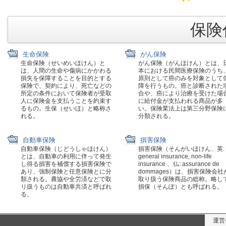
保険代
生命保険
がん保険
生命保険（せいめいほけん）と
がん保険（がんほけん）とは、
は、人間の生命や傷病にかかわる
本における民間医療保険のうち
損失を保障することを目的とする
原則として癌のみを対象として
保険で、契約により、死亡などの
障を行うもの。癌と診断された
所定の条件において保険者が受取
合や、癌により治療を受けた場
人に保険金を支払うことを約束す
に給付金が支払われる商品が多
るもの。生保（せいほ）と略称さ
い。保険業法上は第三分野保険
れる。
分類される。
自動車保険
損害保険
自動車保険（じどうしゃほけん）
損害保険（そんがいほけん、英:
とは、自動車の利用に伴って発生
general insurance, non-life
し得る損害を補償する損害保険で
insurance 、仏: assurance de
あり、強制保険と任意保険とに分
dommages）は、損害保険会社
類される。農協や全労済などで取
取り扱う保険商品の総称。略し
り扱うものは自動車共済と呼ばれ
損保（そんぽ）とも呼ばれる。
る。
運営