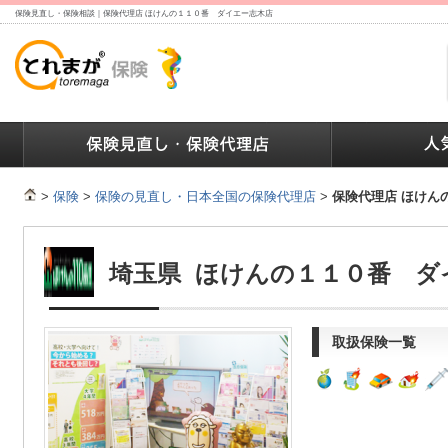
保険見直し・保険相談｜保険代理店 ほけんの１１０番 ダイエー志木店
ランキング
保険の人気ランキング
保険業界で働く人達へ
>
保険
>
保険の見直し・日本全国の保険代理店
>
保険代理店 ほけん
埼玉県 ほけんの１１０番 ダ
取扱保険一覧