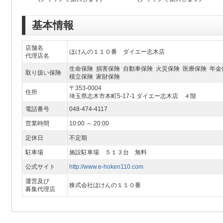
基本情報
店舗名
ほけんの１１０番 ダイエー志木店
代理店名
生命保険 損害保険 自動車保険 火災保険 医療保険 年金
取り扱い保険
積立保険 家財保険
〒353-0004
住所
埼玉県志木市本町5-17-1 ダイエー志木店 ４階
電話番号
048-474-4117
営業時間
10:00 ～ 20:00
定休日
不定期
駐車場
施設駐車場 ５１３台 無料
公式サイト
http://www.e-hoken110.com
運営及び
株式会社ほけんの１１０番
募集代理店