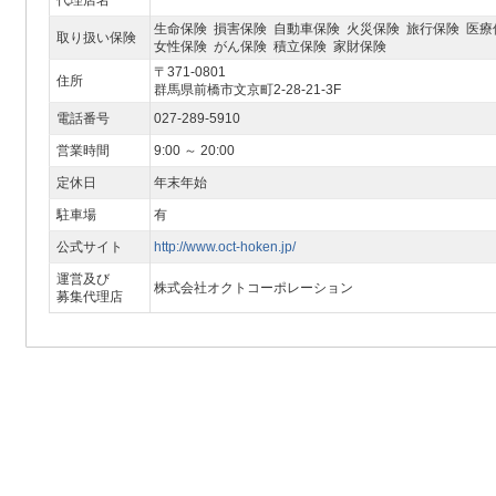
代理店名
生命保険 損害保険 自動車保険 火災保険 旅行保険 医療
取り扱い保険
女性保険 がん保険 積立保険 家財保険
〒371-0801
住所
群馬県前橋市文京町2-28-21-3F
電話番号
027-289-5910
営業時間
9:00 ～ 20:00
定休日
年末年始
駐車場
有
公式サイト
http://www.oct-hoken.jp/
運営及び
株式会社オクトコーポレーション
募集代理店