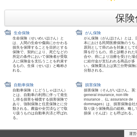
保険代
生命保険
がん保険
生命保険（せいめいほけん）と
がん保険（がんほけん）とは、
は、人間の生命や傷病にかかわる
本における民間医療保険のうち
損失を保障することを目的とする
原則として癌のみを対象として
保険で、契約により、死亡などの
障を行うもの。癌と診断された
所定の条件において保険者が受取
合や、癌により治療を受けた場
人に保険金を支払うことを約束す
に給付金が支払われる商品が多
るもの。生保（せいほ）と略称さ
い。保険業法上は第三分野保険
れる。
分類される。
自動車保険
損害保険
自動車保険（じどうしゃほけん）
損害保険（そんがいほけん、英:
とは、自動車の利用に伴って発生
general insurance, non-life
し得る損害を補償する損害保険で
insurance 、仏: assurance de
あり、強制保険と任意保険とに分
dommages）は、損害保険会社
類される。農協や全労済などで取
取り扱う保険商品の総称。略し
り扱うものは自動車共済と呼ばれ
損保（そんぽ）とも呼ばれる。
る。
運営