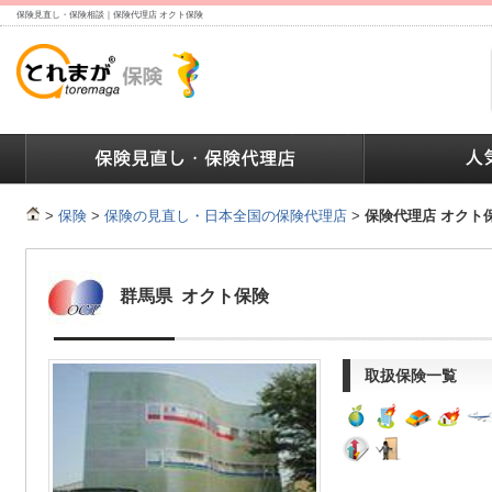
保険見直し・保険相談｜保険代理店 オクト保険
ランキング
保険の人気ランキング
保険業界で働く人達へ
>
保険
>
保険の見直し・日本全国の保険代理店
>
保険代理店 オクト
群馬県 オクト保険
取扱保険一覧