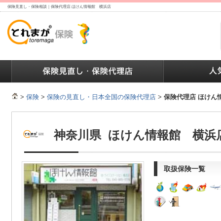
保険見直し・保険相談｜保険代理店 ほけん情報館 横浜店
ランキング
保険の人気ランキング
保険業界で働く人達へ
>
保険
>
保険の見直し・日本全国の保険代理店
>
保険代理店 ほけん
神奈川県 ほけん情報館 横浜
取扱保険一覧