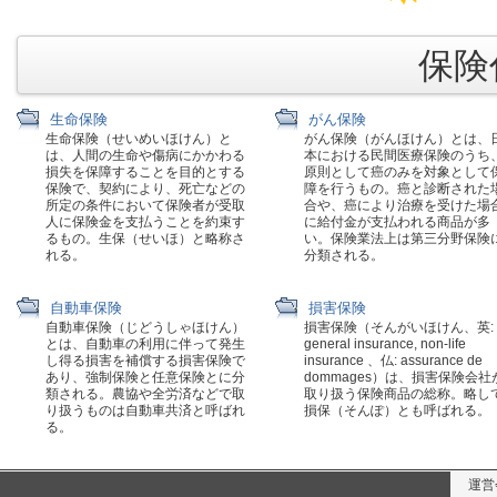
保険代
生命保険
がん保険
生命保険（せいめいほけん）と
がん保険（がんほけん）とは、
は、人間の生命や傷病にかかわる
本における民間医療保険のうち
損失を保障することを目的とする
原則として癌のみを対象として
保険で、契約により、死亡などの
障を行うもの。癌と診断された
所定の条件において保険者が受取
合や、癌により治療を受けた場
人に保険金を支払うことを約束す
に給付金が支払われる商品が多
るもの。生保（せいほ）と略称さ
い。保険業法上は第三分野保険
れる。
分類される。
自動車保険
損害保険
自動車保険（じどうしゃほけん）
損害保険（そんがいほけん、英:
とは、自動車の利用に伴って発生
general insurance, non-life
し得る損害を補償する損害保険で
insurance 、仏: assurance de
あり、強制保険と任意保険とに分
dommages）は、損害保険会社
類される。農協や全労済などで取
取り扱う保険商品の総称。略し
り扱うものは自動車共済と呼ばれ
損保（そんぽ）とも呼ばれる。
る。
運営