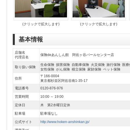
(クリックで拡大します)
(クリックで拡大します)
基本情報
店舗名
保険deあんしん館 阿佐ヶ谷パールセンター店
代理店名
生命保険 損害保険 自動車保険 火災保険 旅行保険 医療
取り扱い保険
女性保険 がん保険 積立保険 家財保険 ペット保険
〒166-0004
住所
東京都杉並区阿佐谷南1-35-17
電話番号
0120-876-976
営業時間
10:00 ～ 19:00
定休日
木 第2水曜日定休
駐車場
駐車場なし
公式サイト
http://www.hoken-anshinkan.jp/