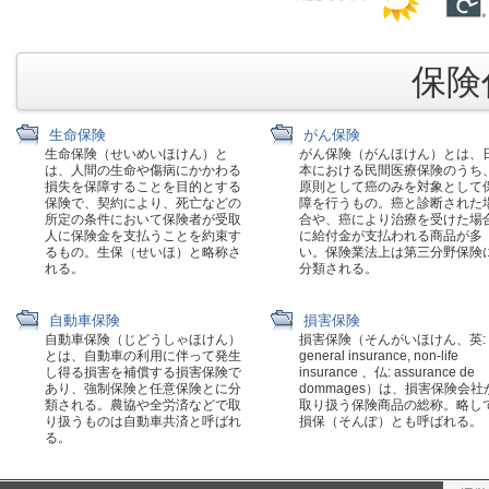
保険代
生命保険
がん保険
生命保険（せいめいほけん）と
がん保険（がんほけん）とは、
は、人間の生命や傷病にかかわる
本における民間医療保険のうち
損失を保障することを目的とする
原則として癌のみを対象として
保険で、契約により、死亡などの
障を行うもの。癌と診断された
所定の条件において保険者が受取
合や、癌により治療を受けた場
人に保険金を支払うことを約束す
に給付金が支払われる商品が多
るもの。生保（せいほ）と略称さ
い。保険業法上は第三分野保険
れる。
分類される。
自動車保険
損害保険
自動車保険（じどうしゃほけん）
損害保険（そんがいほけん、英:
とは、自動車の利用に伴って発生
general insurance, non-life
し得る損害を補償する損害保険で
insurance 、仏: assurance de
あり、強制保険と任意保険とに分
dommages）は、損害保険会社
類される。農協や全労済などで取
取り扱う保険商品の総称。略し
り扱うものは自動車共済と呼ばれ
損保（そんぽ）とも呼ばれる。
る。