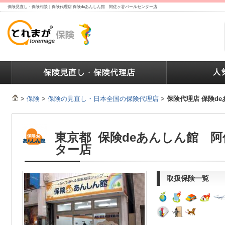
保険見直し・保険相談｜保険代理店 保険deあんしん館 阿佐ヶ谷パールセンター店
ランキング
保険の人気ランキング
保険業界で働く人達へ
>
保険
>
保険の見直し・日本全国の保険代理店
>
保険代理店 保険d
東京都 保険deあんしん館 
ター店
取扱保険一覧