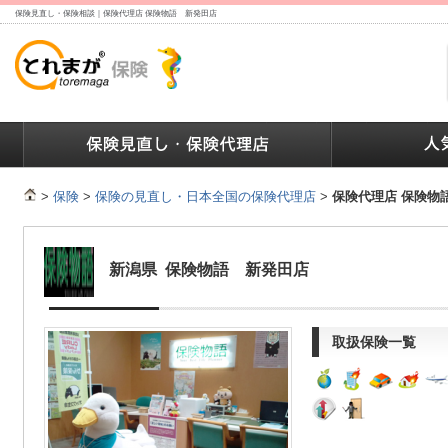
保険見直し・保険相談｜保険代理店 保険物語 新発田店
ランキング
保険の人気ランキング
保険業界で働く人達へ
>
保険
>
保険の見直し・日本全国の保険代理店
>
保険代理店 保険物
新潟県 保険物語 新発田店
取扱保険一覧