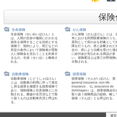
保険代
生命保険
がん保険
生命保険（せいめいほけん）と
がん保険（がんほけん）とは、
は、人間の生命や傷病にかかわる
本における民間医療保険のうち
損失を保障することを目的とする
原則として癌のみを対象として
保険で、契約により、死亡などの
障を行うもの。癌と診断された
所定の条件において保険者が受取
合や、癌により治療を受けた場
人に保険金を支払うことを約束す
に給付金が支払われる商品が多
るもの。生保（せいほ）と略称さ
い。保険業法上は第三分野保険
れる。
分類される。
自動車保険
損害保険
自動車保険（じどうしゃほけん）
損害保険（そんがいほけん、英:
とは、自動車の利用に伴って発生
general insurance, non-life
し得る損害を補償する損害保険で
insurance 、仏: assurance de
あり、強制保険と任意保険とに分
dommages）は、損害保険会社
類される。農協や全労済などで取
取り扱う保険商品の総称。略し
り扱うものは自動車共済と呼ばれ
損保（そんぽ）とも呼ばれる。
る。
運営