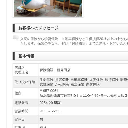
お客様へのメッセージ
入院の保険から学資保険、自動車保険など生保損保20社以上の中か
たします。保険の事なら、ぜひ「保険物語」までご来店・お問い合わ
基本情報
店舗名
保険物語 新発田店
代理店名
生命保険 損害保険 自動車保険 火災保険 旅行保険 医療
取り扱い保険
女性保険 がん保険 積立保険 家財保険
〒957-0061
住所
新潟県新発田市住吉町5丁目11-5イオンモール新発田店２
電話番号
0254-20-5531
営業時間
9:00 ～ 22:00
定休日
無
駐車場
有り