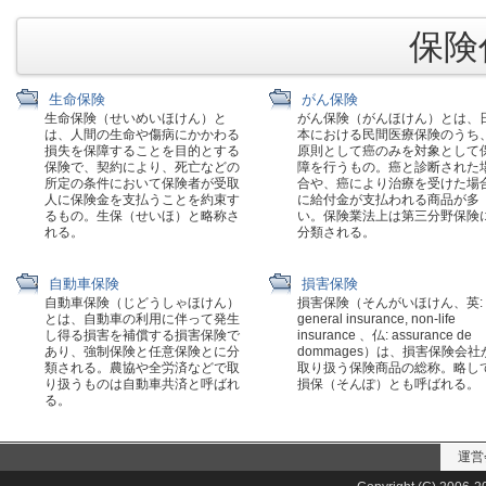
保険代
生命保険
がん保険
生命保険（せいめいほけん）と
がん保険（がんほけん）とは、
は、人間の生命や傷病にかかわる
本における民間医療保険のうち
損失を保障することを目的とする
原則として癌のみを対象として
保険で、契約により、死亡などの
障を行うもの。癌と診断された
所定の条件において保険者が受取
合や、癌により治療を受けた場
人に保険金を支払うことを約束す
に給付金が支払われる商品が多
るもの。生保（せいほ）と略称さ
い。保険業法上は第三分野保険
れる。
分類される。
自動車保険
損害保険
自動車保険（じどうしゃほけん）
損害保険（そんがいほけん、英:
とは、自動車の利用に伴って発生
general insurance, non-life
し得る損害を補償する損害保険で
insurance 、仏: assurance de
あり、強制保険と任意保険とに分
dommages）は、損害保険会社
類される。農協や全労済などで取
取り扱う保険商品の総称。略し
り扱うものは自動車共済と呼ばれ
損保（そんぽ）とも呼ばれる。
る。
運営