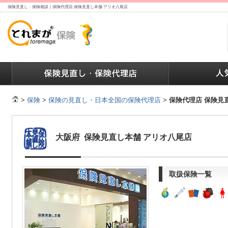
保険見直し・保険相談｜保険代理店 保険見直し本舗 アリオ八尾店
ランキング
保険の人気ランキング
保険業界で働く人達へ
>
保険
>
保険の見直し・日本全国の保険代理店
>
保険代理店 保険見
大阪府 保険見直し本舗 アリオ八尾店
取扱保険一覧