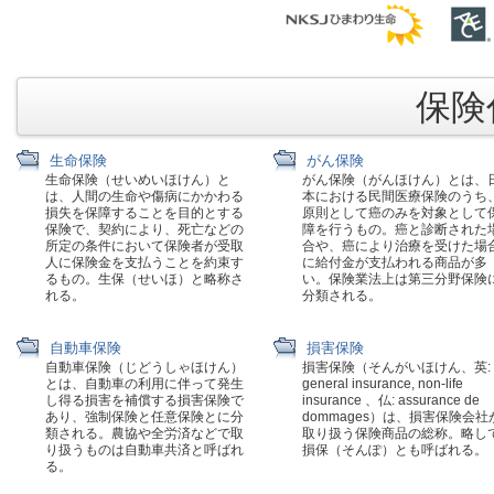
保険代
生命保険
がん保険
生命保険（せいめいほけん）と
がん保険（がんほけん）とは、
は、人間の生命や傷病にかかわる
本における民間医療保険のうち
損失を保障することを目的とする
原則として癌のみを対象として
保険で、契約により、死亡などの
障を行うもの。癌と診断された
所定の条件において保険者が受取
合や、癌により治療を受けた場
人に保険金を支払うことを約束す
に給付金が支払われる商品が多
るもの。生保（せいほ）と略称さ
い。保険業法上は第三分野保険
れる。
分類される。
自動車保険
損害保険
自動車保険（じどうしゃほけん）
損害保険（そんがいほけん、英:
とは、自動車の利用に伴って発生
general insurance, non-life
し得る損害を補償する損害保険で
insurance 、仏: assurance de
あり、強制保険と任意保険とに分
dommages）は、損害保険会社
類される。農協や全労済などで取
取り扱う保険商品の総称。略し
り扱うものは自動車共済と呼ばれ
損保（そんぽ）とも呼ばれる。
る。