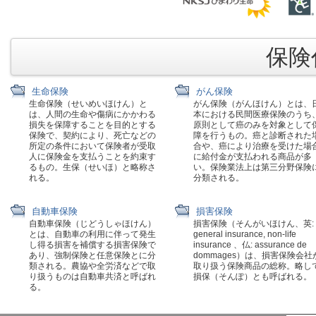
保険代
生命保険
がん保険
生命保険（せいめいほけん）と
がん保険（がんほけん）とは、
は、人間の生命や傷病にかかわる
本における民間医療保険のうち
損失を保障することを目的とする
原則として癌のみを対象として
保険で、契約により、死亡などの
障を行うもの。癌と診断された
所定の条件において保険者が受取
合や、癌により治療を受けた場
人に保険金を支払うことを約束す
に給付金が支払われる商品が多
るもの。生保（せいほ）と略称さ
い。保険業法上は第三分野保険
れる。
分類される。
自動車保険
損害保険
自動車保険（じどうしゃほけん）
損害保険（そんがいほけん、英:
とは、自動車の利用に伴って発生
general insurance, non-life
し得る損害を補償する損害保険で
insurance 、仏: assurance de
あり、強制保険と任意保険とに分
dommages）は、損害保険会社
類される。農協や全労済などで取
取り扱う保険商品の総称。略し
り扱うものは自動車共済と呼ばれ
損保（そんぽ）とも呼ばれる。
る。