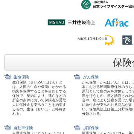
保険代
生命保険
がん保険
生命保険（せいめいほけん）と
がん保険（がんほけん）とは、
は、人間の生命や傷病にかかわる
本における民間医療保険のうち
損失を保障することを目的とする
原則として癌のみを対象として
保険で、契約により、死亡などの
障を行うもの。癌と診断された
所定の条件において保険者が受取
合や、癌により治療を受けた場
人に保険金を支払うことを約束す
に給付金が支払われる商品が多
るもの。生保（せいほ）と略称さ
い。保険業法上は第三分野保険
れる。
分類される。
自動車保険
損害保険
自動車保険（じどうしゃほけん）
損害保険（そんがいほけん、英: