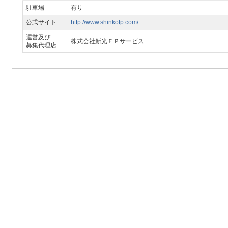
駐車場
有り
公式サイト
http://www.shinkofp.com/
運営及び
株式会社新光ＦＰサービス
募集代理店