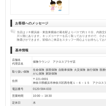
お客様へのメッセージ
当店はＪＲ横浜線・東急東横線の菊名駅よりバスで約１０分、内路交
川１階にあります。キッズコーナーを広く取っておりますので、小さ
険選びができます。皆様のご来店をスタッフ一同心よりお待ちしてお
基本情報
店舗名
保険ラウンジ アクロスプラザ店
代理店名
生命保険 損害保険 自動車保険 火災保険 旅行保険 医療
取り扱い保険
がん保険 家財保険
〒221-0001
住所
神奈川県横浜市神奈川区西寺尾１－６－１５ アクロス
電話番号
0120-584-033
営業時間
10:00 ～ 18:30
定休日
水