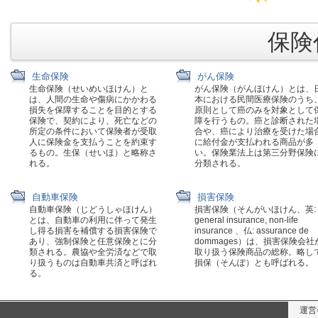
保険代
生命保険
がん保険
生命保険（せいめいほけん）と
がん保険（がんほけん）とは、
は、人間の生命や傷病にかかわる
本における民間医療保険のうち
損失を保障することを目的とする
原則として癌のみを対象として
保険で、契約により、死亡などの
障を行うもの。癌と診断された
所定の条件において保険者が受取
合や、癌により治療を受けた場
人に保険金を支払うことを約束す
に給付金が支払われる商品が多
るもの。生保（せいほ）と略称さ
い。保険業法上は第三分野保険
れる。
分類される。
自動車保険
損害保険
自動車保険（じどうしゃほけん）
損害保険（そんがいほけん、英:
とは、自動車の利用に伴って発生
general insurance, non-life
し得る損害を補償する損害保険で
insurance 、仏: assurance de
あり、強制保険と任意保険とに分
dommages）は、損害保険会社
類される。農協や全労済などで取
取り扱う保険商品の総称。略し
り扱うものは自動車共済と呼ばれ
損保（そんぽ）とも呼ばれる。
る。
運営