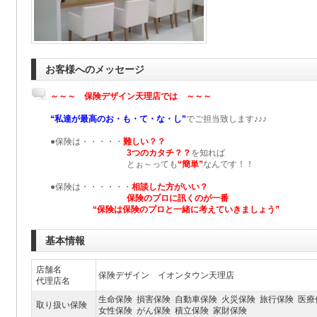
お客様へのメッセージ
～～～ 保険デザイン天理店では ～～～
“私達が最高のお・も・て・な・し”
でご担当致します♪♪♪
●保険は・・・・・
難しい？？
3つのカタチ？？
を知れば
とぉ～っても
“簡単”
なんです！！
●保険は・・・・・・
相談した方がいい？
保険のプロに訊くのが一番
“保険は保険のプロと一緒に考えていきましょう”
基本情報
店舗名
保険デザイン イオンタウン天理店
代理店名
生命保険 損害保険 自動車保険 火災保険 旅行保険 医療
取り扱い保険
女性保険 がん保険 積立保険 家財保険