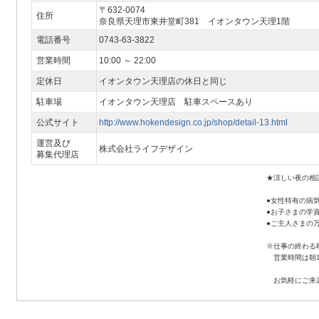
〒632-0074
住所
奈良県天理市東井堂町381 イオンタウン天理1階
電話番号
0743-63-3822
営業時間
10:00 ～ 22:00
定休日
イオンタウン天理店の休日と同じ
駐車場
イオンタウン天理店 駐車スペースあり
公式サイト
http://www.hokendesign.co.jp/shop/detail-13.html
運営及び
株式会社ライフデザイン
募集代理店
★涼しい夜の相談
●女性特有の病
●お子さまの学
●ご主人さまの万
※仕事の終わる
営業時間は朝10
お気軽にご来店く