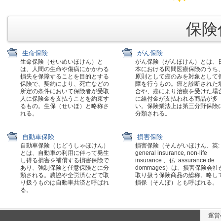
保険代
生命保険
がん保険
生命保険（せいめいほけん）と
がん保険（がんほけん）とは、
は、人間の生命や傷病にかかわる
本における民間医療保険のうち
損失を保障することを目的とする
原則として癌のみを対象として
保険で、契約により、死亡などの
障を行うもの。癌と診断された
所定の条件において保険者が受取
合や、癌により治療を受けた場
人に保険金を支払うことを約束す
に給付金が支払われる商品が多
るもの。生保（せいほ）と略称さ
い。保険業法上は第三分野保険
れる。
分類される。
自動車保険
損害保険
自動車保険（じどうしゃほけん）
損害保険（そんがいほけん、英:
とは、自動車の利用に伴って発生
general insurance, non-life
し得る損害を補償する損害保険で
insurance 、仏: assurance de
あり、強制保険と任意保険とに分
dommages）は、損害保険会社
類される。農協や全労済などで取
取り扱う保険商品の総称。略し
り扱うものは自動車共済と呼ばれ
損保（そんぽ）とも呼ばれる。
る。
運営