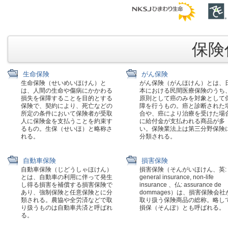
保険代
生命保険
がん保険
生命保険（せいめいほけん）と
がん保険（がんほけん）とは、
は、人間の生命や傷病にかかわる
本における民間医療保険のうち
損失を保障することを目的とする
原則として癌のみを対象として
保険で、契約により、死亡などの
障を行うもの。癌と診断された
所定の条件において保険者が受取
合や、癌により治療を受けた場
人に保険金を支払うことを約束す
に給付金が支払われる商品が多
るもの。生保（せいほ）と略称さ
い。保険業法上は第三分野保険
れる。
分類される。
自動車保険
損害保険
自動車保険（じどうしゃほけん）
損害保険（そんがいほけん、英:
とは、自動車の利用に伴って発生
general insurance, non-life
し得る損害を補償する損害保険で
insurance 、仏: assurance de
あり、強制保険と任意保険とに分
dommages）は、損害保険会社
類される。農協や全労済などで取
取り扱う保険商品の総称。略し
り扱うものは自動車共済と呼ばれ
損保（そんぽ）とも呼ばれる。
る。