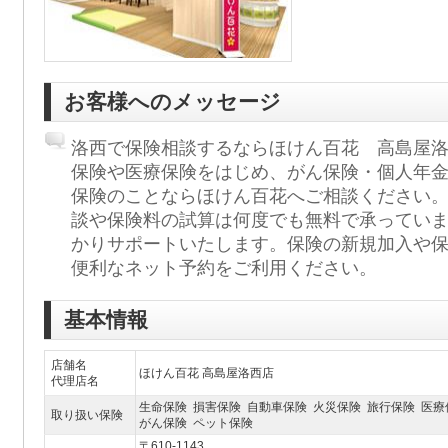
お客様へのメッセージ
洛西で保険相談するならほけん百花 高島屋
保険や医療保険をはじめ、がん保険・個人年
保険のことならほけん百花へご相談ください
談や保険料の試算は何度でも無料で承ってい
かりサポートいたします。保険の新規加入や
便利なネット予約をご利用ください。
基本情報
店舗名
ほけん百花 高島屋洛西店
代理店名
生命保険 損害保険 自動車保険 火災保険 旅行保険 医療
取り扱い保険
がん保険 ペット保険
〒610-1143