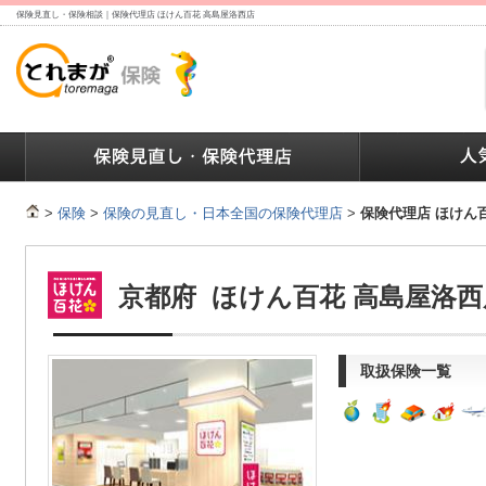
保険見直し・保険相談｜保険代理店 ほけん百花 高島屋洛西店
ランキング
保険の人気ランキング
保険業界で働く人達へ
>
保険
>
保険の見直し・日本全国の保険代理店
>
保険代理店 ほけん
京都府 ほけん百花 高島屋洛西
取扱保険一覧