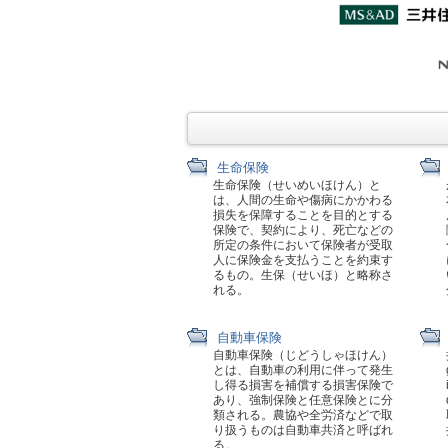
生命保険
生命保険（せいめいほけん）と
は、人間の生命や傷病にかかわる
損失を保障することを目的とする
保険で、契約により、死亡などの
所定の条件において保険者が受取
人に保険金を支払うことを約束す
るもの。生保（せいほ）と略称さ
れる。
自動車保険
自動車保険（じどうしゃほけん）
とは、自動車の利用に伴って発生
し得る損害を補償する損害保険で
あり、強制保険と任意保険とに分
類される。農協や全労済などで取
り扱うものは自動車共済と呼ばれ
る。