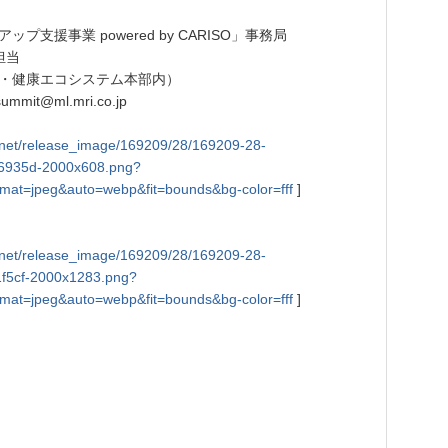
支援事業 powered by CARISO」事務局
担当
・健康エコシステム本部内）
mit@ml.mri.co.jp
tly.net/release_image/169209/28/169209-28-
6935d-2000x608.png?
mat=jpeg&auto=webp&fit=bounds&bg-color=fff
]
tly.net/release_image/169209/28/169209-28-
f5cf-2000x1283.png?
mat=jpeg&auto=webp&fit=bounds&bg-color=fff
]