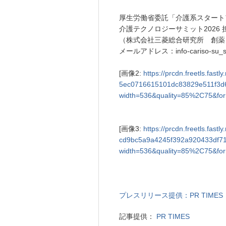
厚生労働省委託「介護系スタートアップ
介護テクノロジーサミット2026 
（株式会社三菱総合研究所 創薬
メールアドレス：info-cariso-su_sum
[画像2:
https://prcdn.freetls.fas
5ec0716615101dc83829e511f3d
width=536&quality=85%2C75&for
[画像3:
https://prcdn.freetls.fas
cd9bc5a9a4245f392a920433df71
width=536&quality=85%2C75&for
プレスリリース提供：PR TIMES
記事提供：
PR TIMES