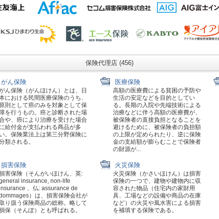
保険代理店 (456)
がん保険
医療保険
がん保険（がんほけん）とは、日
高額の医療費による貧困の予防や
本における民間医療保険のうち、
生活の安定などを目的としてい
原則として癌のみを対象として保
る。長期の入院や先端技術による
障を行うもの。癌と診断された場
治療などに伴う高額の医療費が、
合や、癌により治療を受けた場合
被保険者の直接負担となることを
に給付金が支払われる商品が多
避けるために、被保険者の負担額
い。保険業法上は第三分野保険に
の上限が定められたり、逆に保険
分類される。
金の支給額が膨らむことで保険者
の財源が...
損害保険
火災保険
損害保険（そんがいほけん、英:
火災保険（かさいほけん）は損害
general insurance, non-life
保険の一つで、建物や建物内に収
insurance 、仏: assurance de
容された物品（住宅内の家財用
dommages）は、損害保険会社が
具、工場などの設備や商品の在庫
取り扱う保険商品の総称。略して
など）の火災や風水害による損害
損保（そんぽ）とも呼ばれる。
を補填する保険である。