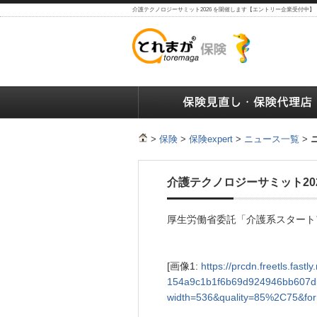
介護テクノロジーサミット2026 を開催します【エントリー企業受付中
保険の人気ランキング
保険の人気ランキング
保険
>
保険
>
保険expert
>
ニュース一覧
>
介護テクノロジーサミット20
厚生労働省委託「介護系スタートアップ
[画像1:
https://prcdn.freetls.fas
154a9c1b1f6b69d924946bb607d
width=536&quality=85%2C75&for