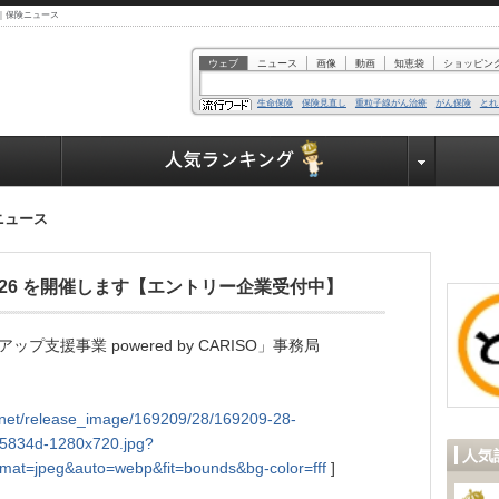
】｜保険ニュース
ウェブ
ニュース
画像
動画
知恵袋
ショッピン
生命保険
保険見直し
重粒子線がん治療
がん保険
とれ
業界で働く人達へ
ニュース
26 を開催します【エントリー企業受付中】
支援事業 powered by CARISO」事務局
tly.net/release_image/169209/28/169209-28-
5834d-1280x720.jpg?
人気
mat=jpeg&auto=webp&fit=bounds&bg-color=fff
]