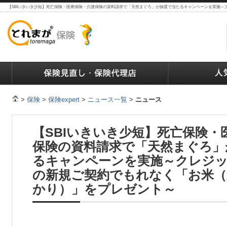
【SBIいきいき少短】死亡保険・医療保険・介護保険の資料請求で「天然まぐろ」が抽選で当たるキャンペーンを実施
ランキング
保険の人気ランキング
保険業界で働く人達へ
>
保険
>
保険expert
>
ニュース一覧
>
ニュース
【SBIいきいき少短】死亡保険・
保険の資料請求で「天然まぐろ」
るキャンペーンを実施～クレジ
の新規ご契約でもれなく「お米（
かり）」をプレゼント～