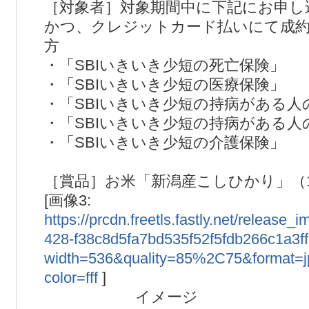
［対象者］対象期間中に下記にお申し
かつ、クレジットカード払いにて成
方
・「SBIいきいき少短の死亡保険」
・「SBIいきいき少短の医療保険」
・「SBIいきいき少短の持病がある人
・「SBIいきいき少短の持病がある人
・「SBIいきいき少短の介護保険」
［賞品］お米「新潟産こしひかり」（1
[画像3:
https://prcdn.freetls.fastly.net/release
428-f38c8d5fa7bd535f52f5fdb266c1a3ff
width=536&quality=85%2C75&format=
color=fff
]
イメージ