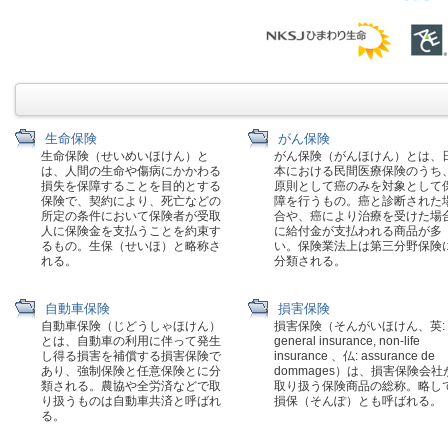
生命保険
がん保険
生命保険（せいめいほけん）と
がん保険（がんほけん）とは、
は、人間の生命や傷病にかかわる
本における民間医療保険のうち
損失を保障することを目的とする
原則として癌のみを対象として
保険で、契約により、死亡などの
障を行うもの。癌と診断された
所定の条件において保険者が受取
合や、癌により治療を受けた場
人に保険金を支払うことを約束す
に給付金が支払われる商品が多
るもの。生保（せいほ）と略称さ
い。保険業法上は第三分野保険
れる。
分類される。
自動車保険
損害保険
自動車保険（じどうしゃほけん）
損害保険（そんがいほけん、英:
とは、自動車の利用に伴って発生
general insurance, non-life
し得る損害を補償する損害保険で
insurance 、仏: assurance de
あり、強制保険と任意保険とに分
dommages）は、損害保険会社
類される。農協や全労済などで取
取り扱う保険商品の総称。略し
り扱うものは自動車共済と呼ばれ
損保（そんぽ）とも呼ばれる。
る。