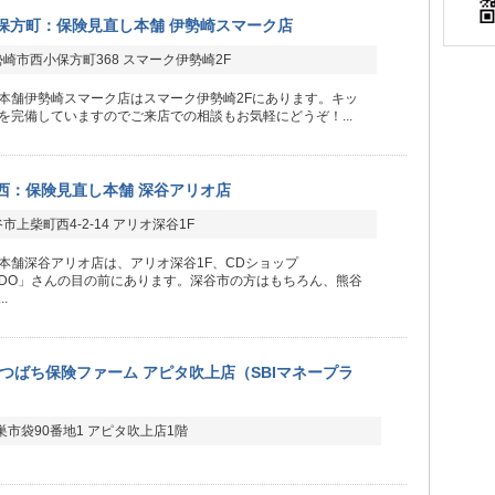
保方町：保険見直し本舗 伊勢崎スマーク店
崎市西小保方町368 スマーク伊勢崎2F
本舗伊勢崎スマーク店はスマーク伊勢崎2Fにあります。キッ
を完備していますのでご来店での相談もお気軽にどうぞ！...
西：保険見直し本舗 深谷アリオ店
市上柴町西4-2-14 アリオ深谷1F
本舗深谷アリオ店は、アリオ深谷1F、CDショップ
SEIDO」さんの目の前にあります。深谷市の方はもちろん、熊谷
.
つばち保険ファーム アピタ吹上店（SBIマネープラ
巣市袋90番地1 アピタ吹上店1階