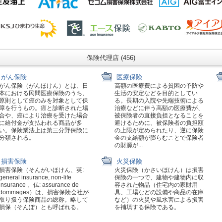
保険代理店 (456)
がん保険
医療保険
がん保険（がんほけん）とは、日
高額の医療費による貧困の予防や
本における民間医療保険のうち、
生活の安定などを目的としてい
原則として癌のみを対象として保
る。長期の入院や先端技術による
障を行うもの。癌と診断された場
治療などに伴う高額の医療費が、
合や、癌により治療を受けた場合
被保険者の直接負担となることを
に給付金が支払われる商品が多
避けるために、被保険者の負担額
い。保険業法上は第三分野保険に
の上限が定められたり、逆に保険
分類される。
金の支給額が膨らむことで保険者
の財源が...
損害保険
火災保険
損害保険（そんがいほけん、英:
火災保険（かさいほけん）は損害
general insurance, non-life
保険の一つで、建物や建物内に収
insurance 、仏: assurance de
容された物品（住宅内の家財用
dommages）は、損害保険会社が
具、工場などの設備や商品の在庫
取り扱う保険商品の総称。略して
など）の火災や風水害による損害
損保（そんぽ）とも呼ばれる。
を補填する保険である。