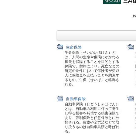
生命保険
生命保険（せいめいほけん）と
は、人間の生命や傷病にかかわる
損失を保障することを目的とする
保険で、契約により、死亡などの
所定の条件において保険者が受取
人に保険金を支払うことを約束す
るもの。生保（せいほ）と略称さ
れる。
自動車保険
自動車保険（じどうしゃほけん）
とは、自動車の利用に伴って発生
し得る損害を補償する損害保険で
あり、強制保険と任意保険とに分
類される。農協や全労済などで取
り扱うものは自動車共済と呼ばれ
る。