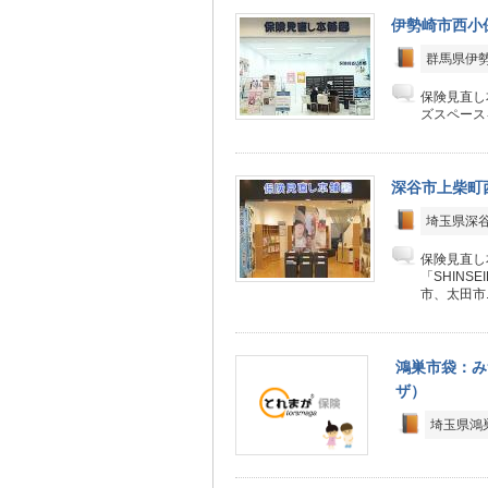
伊勢崎市西小
群馬県伊勢
保険見直し
ズスペース
深谷市上柴町
埼玉県深谷
保険見直し
「SHIN
市、太田市..
鴻巣市袋：み
ザ）
埼玉県鴻