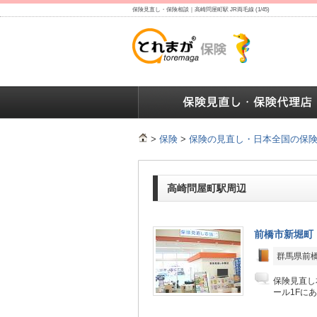
保険見直し・保険相談｜高崎問屋町駅 JR両毛線 (1/45)
保険の人気ランキング
保険の人気ランキング
保険
>
保険
>
保険の見直し・日本全国の保
高崎問屋町駅周辺
前橋市新堀町
群馬県前橋
保険見直し
ール1Fに