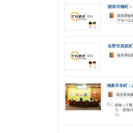
館林市楠町：
群馬県館
アモール
佐野市高萩町
栃木県佐野
鴻巣市本町：
埼玉県鴻巣
保険って難
で、 皆様
つ...