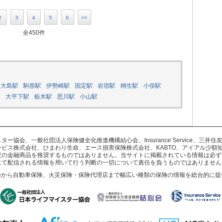
2
3
4
5
6
>>
全450件
橋大島駅
駒形駅
伊勢崎駅
国定駅
岩宿駅
桐生駅
小俣駅
駅
大平下駅
栃木駅
思川駅
小山駅
協会、一般社団法人保険健全化推進機構結心会、Insurance Service、三
ビス株式会社、ひまわり生命、エース損害保険株式会社、KABTO、アイアル少額
定の金融商品を推奨するものではありません。当サイトに掲載されている情報は必ず
にて配信される情報を用いて行う判断の一切について責任を負うものではありません
険から自動車保険、火災保険・保険代理店まで幅広い種類の保険の情報を総合的に提