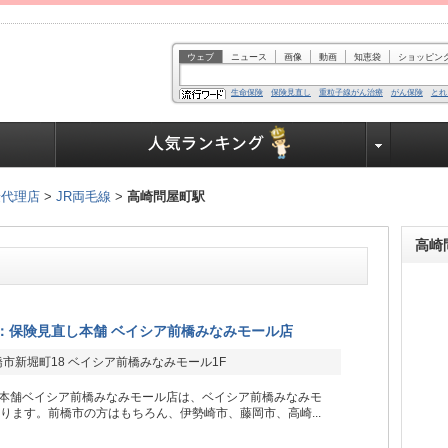
ウェブ
ニュース
画像
動画
知恵袋
ショッピン
生命保険
保険見直し
重粒子線がん治療
がん保険
とれ
業界で働く人達へ
険代理店
>
JR両毛線
>
高崎問屋町駅
高崎
：保険見直し本舗 ベイシア前橋みなみモール店
市新堀町18 ベイシア前橋みなみモール1F
本舗ベイシア前橋みなみモール店は、ベイシア前橋みなみモ
あります。前橋市の方はもちろん、伊勢崎市、藤岡市、高崎...