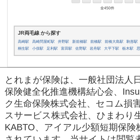
全450件
JR両毛線 から探す
高崎駅
高崎問屋町駅
井野駅
新前橋駅
前橋駅
前橋大島駅
駒形駅
桐生駅
小俣駅
足利駅
富田駅
佐野駅
岩舟駅
大平下駅
栃木駅
とれまが保険は、一般社団法人
保険健全化推進機構結心会、Insur
ク生命保険株式会社、セコム損
スサービス株式会社、ひまわり
KABTO、アイアル少額短期保
されています。当サイトは閲覧