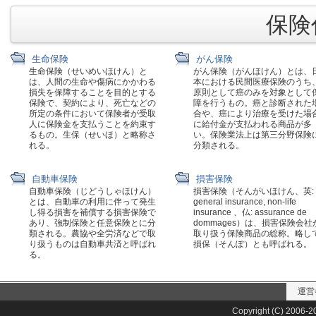
保険代
生命保険
がん保険
生命保険（せいめいほけん）と
がん保険（がんほけん）とは、
は、人間の生命や傷病にかかわる
本における民間医療保険のうち
損失を保障することを目的とする
原則として癌のみを対象として
保険で、契約により、死亡などの
障を行うもの。癌と診断された
所定の条件において保険者が受取
合や、癌により治療を受けた場
人に保険金を支払うことを約束す
に給付金が支払われる商品が多
るもの。生保（せいほ）と略称さ
い。保険業法上は第三分野保険
れる。
分類される。
自動車保険
損害保険
自動車保険（じどうしゃほけん）
損害保険（そんがいほけん、英:
とは、自動車の利用に伴って発生
general insurance, non-life
し得る損害を補償する損害保険で
insurance 、仏: assurance de
あり、強制保険と任意保険とに分
dommages）は、損害保険会社
類される。農協や全労済などで取
取り扱う保険商品の総称。略し
り扱うものは自動車共済と呼ばれ
損保（そんぽ）とも呼ばれる。
る。
運営
Copyright (C) 2006-20