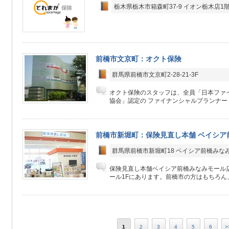
栃木県栃木市箱森町37-9 イオン栃木店1
前橋市文京町：オクト保険
群馬県前橋市文京町2-28-21-3F
オクト保険のスタッフは、全員「日本ファ
協会」認定の ファイナンシャルプランナー（F
前橋市新堀町：保険見直し本舗 ベイシア
群馬県前橋市新堀町18 ベイシア前橋みなみ
保険見直し本舗ベイシア前橋みなみモール
ール1Fにあります。前橋市の方はもちろん、
1
2
3
4
5
6
>