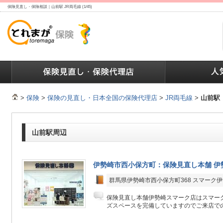
保険見直し・保険相談｜山前駅 JR両毛線 (1/45)
ランキング
保険の人気ランキング
保険業界で働く人達へ
>
保険
>
保険の見直し・日本全国の保険代理店
>
JR両毛線
>
山前駅
山前駅周辺
伊勢崎市西小保方町：保険見直し本舗 伊
群馬県伊勢崎市西小保方町368 スマーク伊
保険見直し本舗伊勢崎スマーク店はスマーク
ズスペースを完備していますのでご来店での