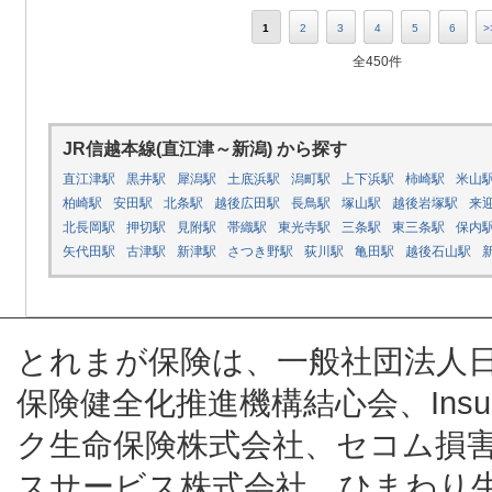
1
2
3
4
5
6
>
全450件
JR信越本線(直江津～新潟) から探す
直江津駅
黒井駅
犀潟駅
土底浜駅
潟町駅
上下浜駅
柿崎駅
米山
柏崎駅
安田駅
北条駅
越後広田駅
長鳥駅
塚山駅
越後岩塚駅
来
北長岡駅
押切駅
見附駅
帯織駅
東光寺駅
三条駅
東三条駅
保内
矢代田駅
古津駅
新津駅
さつき野駅
荻川駅
亀田駅
越後石山駅
とれまが保険は、一般社団法人
保険健全化推進機構結心会、Insur
ク生命保険株式会社、セコム損
スサービス株式会社、ひまわり