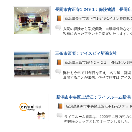
長岡市古正寺1-249-1：保険物語 長岡店
新潟県長岡市古正寺1-249-1イオン長岡店
入院の保険から学資保険、自動車保険など生
客様に合ったプランをご提案いたします。保
三条市須頃：アイスビィ新潟支社
新潟県三条市須頃２－２１ P.H.2ビル３
弊社も今年で11年目を迎え、名古屋、新潟
展開することが出来、併せて昨年は アイスビ
新潟市中央区上近江：ライフルーム新潟
新潟県新潟市中央区上近江4-12-20 デッキィ
ライフルーム新潟は、2005年に県内初の
型保険ショップとしてオープンしました。 そ