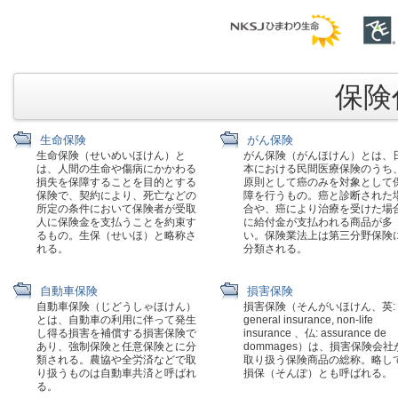
保険代
生命保険
がん保険
生命保険（せいめいほけん）と
がん保険（がんほけん）とは、
は、人間の生命や傷病にかかわる
本における民間医療保険のうち
損失を保障することを目的とする
原則として癌のみを対象として
保険で、契約により、死亡などの
障を行うもの。癌と診断された
所定の条件において保険者が受取
合や、癌により治療を受けた場
人に保険金を支払うことを約束す
に給付金が支払われる商品が多
るもの。生保（せいほ）と略称さ
い。保険業法上は第三分野保険
れる。
分類される。
自動車保険
損害保険
自動車保険（じどうしゃほけん）
損害保険（そんがいほけん、英:
とは、自動車の利用に伴って発生
general insurance, non-life
し得る損害を補償する損害保険で
insurance 、仏: assurance de
あり、強制保険と任意保険とに分
dommages）は、損害保険会社
類される。農協や全労済などで取
取り扱う保険商品の総称。略し
り扱うものは自動車共済と呼ばれ
損保（そんぽ）とも呼ばれる。
る。