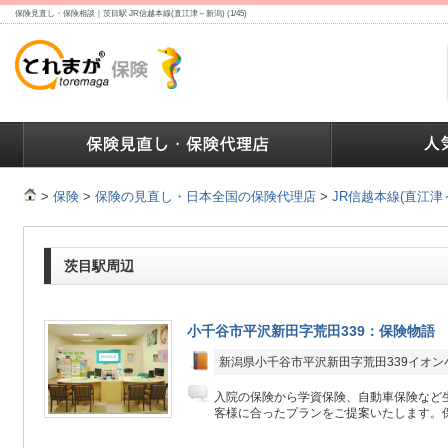
保険見直し・保険相談｜茨目駅 JR信越本線(直江津～新潟) (1/45)
ランキング
保険の人気ランキング
保険業界で働く人達へ
>
保険
>
保険の見直し・日本全国の保険代理店
>
JR信越本線(直江津
茨目駅周辺
小千谷市平沢新田字荒田339：保険物語
新潟県小千谷市平沢新田字荒田339イオン
入院の保険から学資保険、自動車保険など生
客様に合ったプランをご提案いたします。保