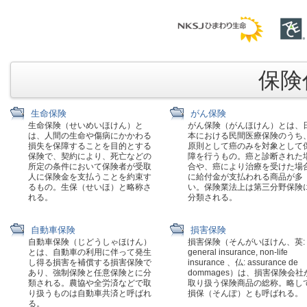
保険代
生命保険
がん保険
生命保険（せいめいほけん）と
がん保険（がんほけん）とは、
は、人間の生命や傷病にかかわる
本における民間医療保険のうち
損失を保障することを目的とする
原則として癌のみを対象として
保険で、契約により、死亡などの
障を行うもの。癌と診断された
所定の条件において保険者が受取
合や、癌により治療を受けた場
人に保険金を支払うことを約束す
に給付金が支払われる商品が多
るもの。生保（せいほ）と略称さ
い。保険業法上は第三分野保険
れる。
分類される。
自動車保険
損害保険
自動車保険（じどうしゃほけん）
損害保険（そんがいほけん、英:
とは、自動車の利用に伴って発生
general insurance, non-life
し得る損害を補償する損害保険で
insurance 、仏: assurance de
あり、強制保険と任意保険とに分
dommages）は、損害保険会社
類される。農協や全労済などで取
取り扱う保険商品の総称。略し
り扱うものは自動車共済と呼ばれ
損保（そんぽ）とも呼ばれる。
る。