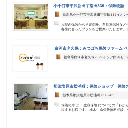
小千谷市平沢新田字荒田339：保険物語
新潟県小千谷市平沢新田字荒田339イオン
入院の保険から学資保険、自動車保険など生
客様に合ったプランをご提案いたします。保
白河市老久保：みつばち保険ファーム 
福島県白河市老久保28 ベイシア白河モー
那須塩原市松浦町：保険ショップ 保険
栃木県那須塩原市松浦町121-245
保険の扉 は、 生命保険 についての「わか
決するお店です。 栃木生命保険無料相談、保