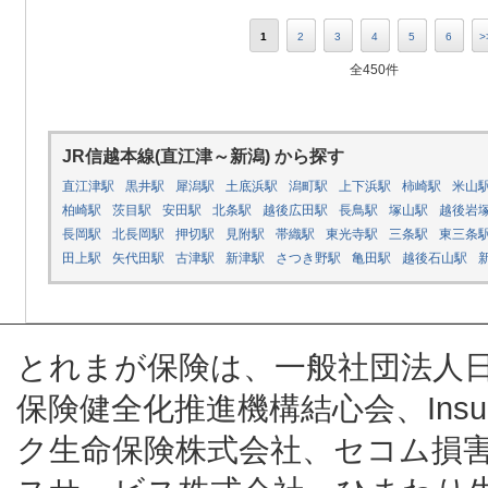
1
2
3
4
5
6
>
全450件
JR信越本線(直江津～新潟) から探す
直江津駅
黒井駅
犀潟駅
土底浜駅
潟町駅
上下浜駅
柿崎駅
米山
柏崎駅
茨目駅
安田駅
北条駅
越後広田駅
長鳥駅
塚山駅
越後岩
長岡駅
北長岡駅
押切駅
見附駅
帯織駅
東光寺駅
三条駅
東三条
田上駅
矢代田駅
古津駅
新津駅
さつき野駅
亀田駅
越後石山駅
とれまが保険は、一般社団法人
保険健全化推進機構結心会、Insur
ク生命保険株式会社、セコム損