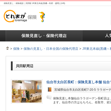
保険見直し・保険相談｜貝田駅 JR東北本線(黒磯～利府・盛岡) (1/45)
ランキング
保険の人気ランキング
保険業界で働く人達へ
>
保険
>
保険の見直し・日本全国の保険代理店
>
JR東北本線(黒磯～
貝田駅周辺
仙台市太白区長町：保険見直し本舗 仙台
宮城県仙台市太白区長町7-20-5 ララガー
保険見直し本舗仙台ララガーデン長町店は、
ます。仙台市の方はもちろん、名取市、岩沼