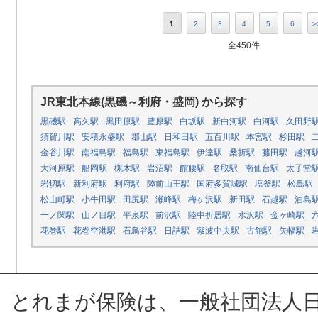
1
2
3
4
5
6
>
全450件
JR東北本線(黒磯～利府・盛岡) から探す
黒磯駅
高久駅
黒田原駅
豊原駅
白坂駅
新白河駅
白河駅
久田野
須賀川駅
安積永盛駅
郡山駅
日和田駅
五百川駅
本宮駅
杉田駅
金谷川駅
南福島駅
福島駅
東福島駅
伊達駅
桑折駅
藤田駅
越河
大河原駅
船岡駅
槻木駅
岩沼駅
館腰駅
名取駅
南仙台駅
太子堂
岩切駅
新利府駅
利府駅
陸前山王駅
国府多賀城駅
塩釜駅
松島駅
松山町駅
小牛田駅
田尻駅
瀬峰駅
梅ヶ沢駅
新田駅
石越駅
油島
一ノ関駅
山ノ目駅
平泉駅
前沢駅
陸中折居駅
水沢駅
金ヶ崎駅
花巻駅
花巻空港駅
石鳥谷駅
日詰駅
紫波中央駅
古館駅
矢幅駅
とれまが保険は、一般社団法人