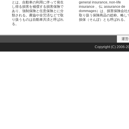
とは、自動車の利用に伴って発生
general insurance, non-life
し得る損害を補償する損害保険で
insurance 、仏: assurance de
あり、強制保険と任意保険とに分
dommages）は、損害保険会社
類される。農協や全労済などで取
取り扱う保険商品の総称。略し
り扱うものは自動車共済と呼ばれ
損保（そんぽ）とも呼ばれる。
る。
運営
Copyright (C) 2006-20