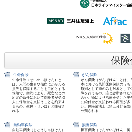
保険代
生命保険
がん保険
生命保険（せいめいほけん）と
がん保険（がんほけん）とは、
は、人間の生命や傷病にかかわる
本における民間医療保険のうち
損失を保障することを目的とする
原則として癌のみを対象として
保険で、契約により、死亡などの
障を行うもの。癌と診断された
所定の条件において保険者が受取
合や、癌により治療を受けた場
人に保険金を支払うことを約束す
に給付金が支払われる商品が多
るもの。生保（せいほ）と略称さ
い。保険業法上は第三分野保険
れる。
分類される。
自動車保険
損害保険
自動車保険（じどうしゃほけん）
損害保険（そんがいほけん、英: