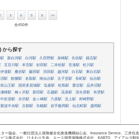
2
3
4
5
6
>>
全450件
) から探す
坂駅
新白河駅
白河駅
久田野駅
泉崎駅
矢吹駅
鏡石駅
駅
五百川駅
本宮駅
杉田駅
二本松駅
安達駅
松川駅
伊達駅
桑折駅
藤田駅
貝田駅
越河駅
白石駅
東白石駅
岩沼駅
館腰駅
名取駅
南仙台駅
太子堂駅
長町駅
仙台駅
陸前山王駅
国府多賀城駅
塩釜駅
松島駅
愛宕駅
品井沼駅
瀬峰駅
梅ヶ沢駅
新田駅
石越駅
花泉駅
清水原駅
有壁駅
陸中折居駅
水沢駅
金ヶ崎駅
六原駅
北上駅
村崎野駅
紫波中央駅
古館駅
矢幅駅
岩手飯岡駅
仙北町駅
盛岡駅
協会、一般社団法人保険健全化推進機構結心会、Insurance Service、三
ビス株式会社、ひまわり生命、エース損害保険株式会社、KABTO、アイアル少額