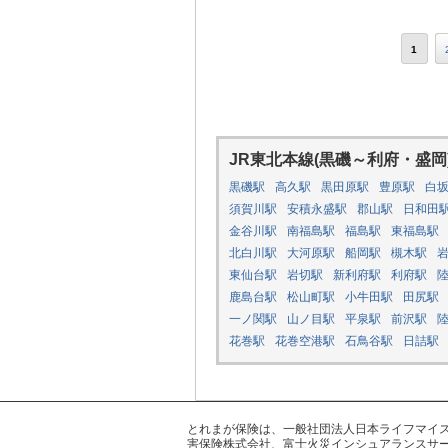
1
JR東北本線(黒磯～利府・盛岡
黒磯駅
高久駅
黒田原駅
豊原駅
白
須賀川駅
安積永盛駅
郡山駅
日和田
金谷川駅
南福島駅
福島駅
東福島駅
北白川駅
大河原駅
船岡駅
槻木駅
東仙台駅
岩切駅
新利府駅
利府駅
鹿島台駅
松山町駅
小牛田駅
田尻駅
一ノ関駅
山ノ目駅
平泉駅
前沢駅
花巻駅
花巻空港駅
石鳥谷駅
日詰駅
とれまが保険は、一般社団法人日本ライフマイスター
害保険株式会社、富士火災インシュアランスサー