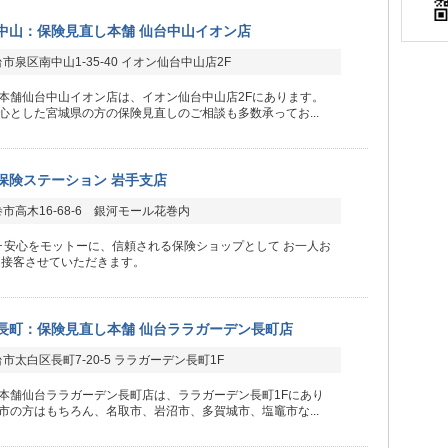
中山：保険見直し本舗 仙台中山イオン店
市泉区南中山1-35-40 イオン仙台中山店2F
本舗仙台中山イオン店は、イオン仙台中山店2Fにあります。
心とした宮城県の方の保険見直しのご相談も多数承ってお...
保険ステーション 岩手支店
市高木16-68-6 銀河モール花巻内
･安心をモットーに、信頼される保険ショップとして お一人お
 接客させていただきます。
長町：保険見直し本舗 仙台ララガーデン長町店
市太白区長町7-20-5 ララガーデン長町1F
本舗仙台ララガーデン長町店は、ララガーデン長町1Fにあり
市の方はもちろん、名取市、岩沼市、多賀城市、塩竈市な...