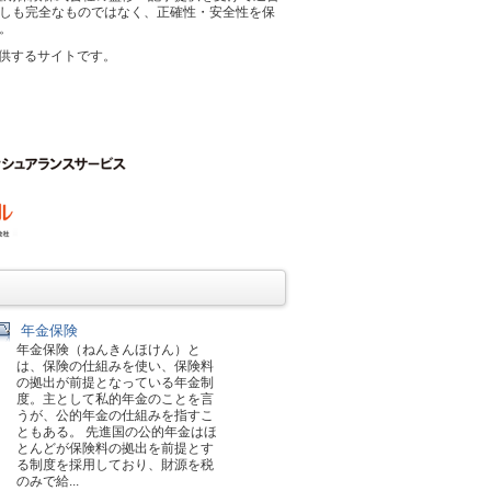
しも完全なものではなく、正確性・安全性を保
。
供するサイトです。
年金保険
年金保険（ねんきんほけん）と
は、保険の仕組みを使い、保険料
の拠出が前提となっている年金制
度。主として私的年金のことを言
うが、公的年金の仕組みを指すこ
ともある。 先進国の公的年金はほ
とんどが保険料の拠出を前提とす
る制度を採用しており、財源を税
のみで給...