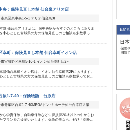
中央：保険見直し本舗 仙台泉アリオ店
市泉区泉中央1-5-1 アリオ仙台泉3F
本舗 仙台泉アリオ店は、泉中央駅からすぐのところにありま
を中心とした宮城県の方の保険見直しのご相談も多数承っ...
区幸町：保険見直し本舗 仙台幸町イオン店
市宮城野区幸町5-10-1 イオン仙台幸町店2F
本舗仙台幸町イオン店は、イオン仙台幸町店2Fにあります。
心とした宮城県の方の保険見直しのご相談も多数承ってお...
原1-7-40：保険物語 台原店
市青葉区台原1-7-40MEGAドン･キホーテ仙台台原店２階
から学資保険、自動車保険など生保損保20社以上の中からお
たプランをご提案いたします。保険の事なら、ぜひ「保険...