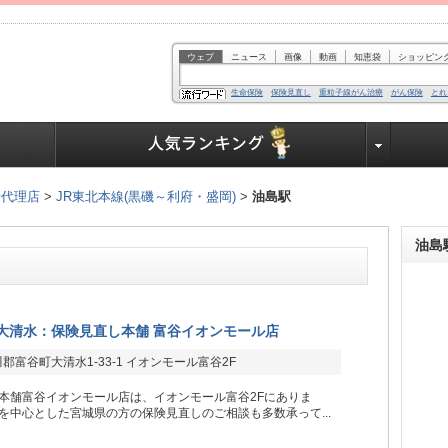
ウェブ
ニュース
画像
動画
知恵袋
ショッピン
生命保険
保険見直し
重粒子線がん治療
がん保険
とれ
業界で働く人達へ
険代理店
>
JR東北本線(黒磯～利府・盛岡)
>
油島駅
油島
大清水：保険見直し本舗 富谷イオンモール店
郡富谷町大清水1-33-1 イオンモール富谷2F
本舗富谷イオンモール店は、イオンモール富谷2Fにありま
を中心とした宮城県の方の保険見直しのご相談も多数承って...