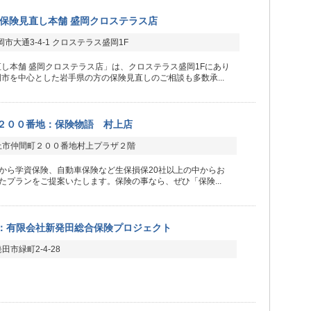
保険見直し本舗 盛岡クロステラス店
市大通3-4-1 クロステラス盛岡1F
し本舗 盛岡クロステラス店」は、クロステラス盛岡1Fにあり
市を中心とした岩手県の方の保険見直しのご相談も多数承...
２００番地：保険物語 村上店
上市仲間町２００番地村上プラザ２階
から学資保険、自動車保険など生保損保20社以上の中からお
たプランをご提案いたします。保険の事なら、ぜひ「保険...
：有限会社新発田総合保険プロジェクト
田市緑町2-4-28