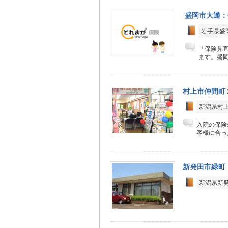
盛岡市大通：
岩手県盛岡
「保険見直
ます。盛岡
村上市仲間町
新潟県村
入院の保険
客様に合っ
新発田市緑町
新潟県新発