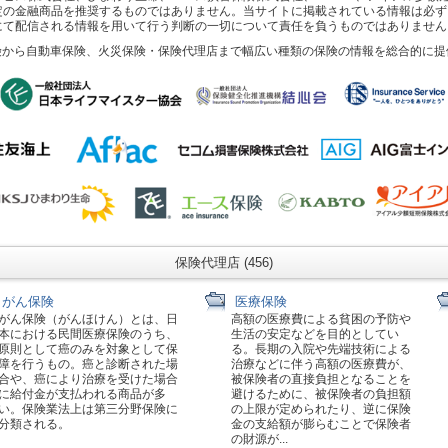
定の金融商品を推奨するものではありません。当サイトに掲載されている情報は必ず
にて配信される情報を用いて行う判断の一切について責任を負うものではありません
険から自動車保険、火災保険・保険代理店まで幅広い種類の保険の情報を総合的に提
保険代理店 (456)
がん保険
医療保険
がん保険（がんほけん）とは、日
高額の医療費による貧困の予防や
本における民間医療保険のうち、
生活の安定などを目的としてい
原則として癌のみを対象として保
る。長期の入院や先端技術による
障を行うもの。癌と診断された場
治療などに伴う高額の医療費が、
合や、癌により治療を受けた場合
被保険者の直接負担となることを
に給付金が支払われる商品が多
避けるために、被保険者の負担額
い。保険業法上は第三分野保険に
の上限が定められたり、逆に保険
分類される。
金の支給額が膨らむことで保険者
の財源が...