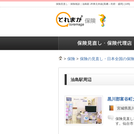
保険見直し・保険相談｜油島駅 JR東北本線(黒磯～利府・盛岡) (1/45)
保険の人気ランキング
保険の人気ランキング
保険
>
保険
>
保険の見直し・日本全国の保
油島駅周辺
黒川郡富谷町
宮城県黒川
保険見直し
す。仙台市