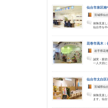
仙台市泉区南
宮城県仙台
保険見直し
仙台市を中
花巻市高木：
岩手県花巻
誠実・親切
一人大切に
仙台市太白区
宮城県仙台
保険見直し
ます。仙台