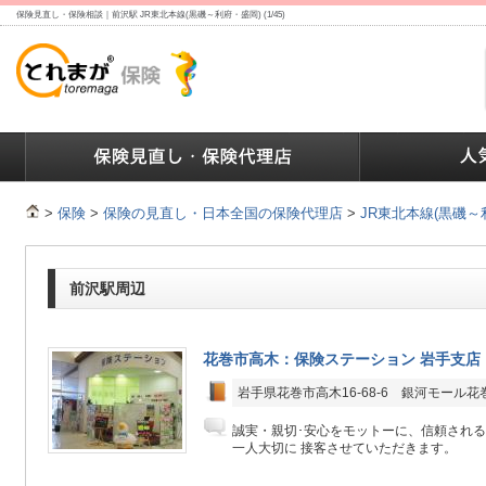
保険見直し・保険相談｜前沢駅 JR東北本線(黒磯～利府・盛岡) (1/45)
ランキング
保険の人気ランキング
保険業界で働く人達へ
>
保険
>
保険の見直し・日本全国の保険代理店
>
JR東北本線(黒磯～
前沢駅周辺
花巻市高木：保険ステーション 岩手支店
岩手県花巻市高木16-68-6 銀河モール花
誠実・親切･安心をモットーに、信頼される
一人大切に 接客させていただきます。