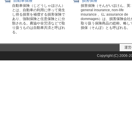
自動車保険
損害保険
自動車保険（じどうしゃほけん）
損害保険（そんがいほけん、英:
とは、自動車の利用に伴って発生
general insurance, non-life
し得る損害を補償する損害保険で
insurance 、仏: assurance de
あり、強制保険と任意保険とに分
dommages）は、損害保険会社
類される。農協や全労済などで取
取り扱う保険商品の総称。略し
り扱うものは自動車共済と呼ばれ
損保（そんぽ）とも呼ばれる。
る。
運営
Copyright (C) 2006-20