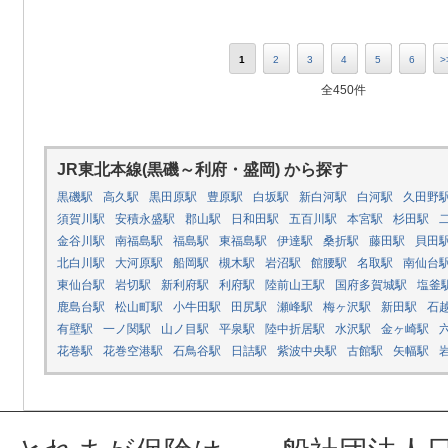
1
2
3
4
5
6
>
全450件
JR東北本線(黒磯～利府・盛岡) から探す
黒磯駅
高久駅
黒田原駅
豊原駅
白坂駅
新白河駅
白河駅
久田野
須賀川駅
安積永盛駅
郡山駅
日和田駅
五百川駅
本宮駅
杉田駅
金谷川駅
南福島駅
福島駅
東福島駅
伊達駅
桑折駅
藤田駅
貝田
北白川駅
大河原駅
船岡駅
槻木駅
岩沼駅
館腰駅
名取駅
南仙台
東仙台駅
岩切駅
新利府駅
利府駅
陸前山王駅
国府多賀城駅
塩釜
鹿島台駅
松山町駅
小牛田駅
田尻駅
瀬峰駅
梅ヶ沢駅
新田駅
石
有壁駅
一ノ関駅
山ノ目駅
平泉駅
陸中折居駅
水沢駅
金ヶ崎駅
花巻駅
花巻空港駅
石鳥谷駅
日詰駅
紫波中央駅
古館駅
矢幅駅