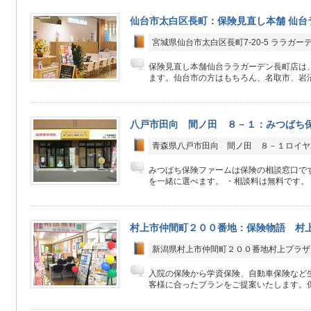
仙台市太白区長町：保険見直し本舗 仙台
宮城県仙台市太白区長町7-20-5 ララガー
保険見直し本舗仙台ララガーデン長町店は、
ます。仙台市の方はもちろん、名取市、岩沼
八戸市田向 間ノ田 ８－１：みつばち保
青森県八戸市田向 間ノ田 ８－１ロイヤ
みつばち保険ファームは保険の相談窓口で
を一緒に選べます。 ・相談料は無料です。 
村上市仲間町２００番地：保険物語 村
新潟県村上市仲間町２００番地村上プラザ
入院の保険から学資保険、自動車保険など生
客様に合ったプランをご提案いたします。保