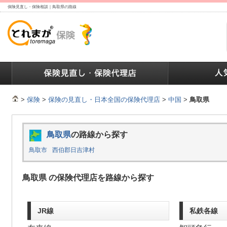
保険見直し・保険相談｜鳥取県の路線
ランキング
保険の人気ランキング
保険業界で働く人達へ
>
保険
>
保険の見直し・日本全国の保険代理店
>
中国
>
鳥取県
鳥取県
の路線から探す
鳥取市
西伯郡日吉津村
鳥取県 の保険代理店を路線から探す
JR線
私鉄各線