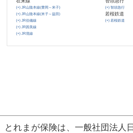
在来線
智頭急行
(+)
JR山陰本線(豊岡～米子)
(+)
智頭急行
若桜鉄道
(+)
JR山陰本線(米子～益田)
(+)
JR伯備線
(+)
若桜鉄道
(+)
JR因美線
(+)
JR境線
とれまが保険は、一般社団法人