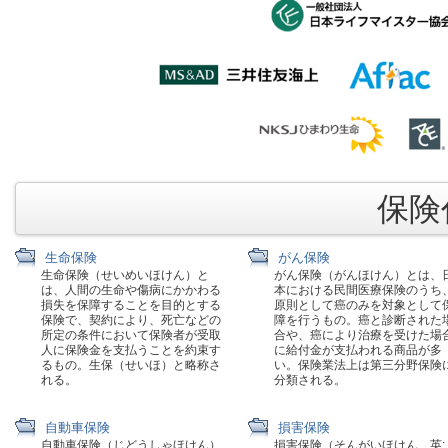
保険代
生命保険
がん保険
生命保険（せいめいほけん）と
がん保険（がんほけん）とは、
は、人間の生命や傷病にかかわる
本における民間医療保険のうち
損失を保障することを目的とする
原則として癌のみを対象として
保険で、契約により、死亡などの
障を行うもの。癌と診断された
所定の条件において保険者が受取
合や、癌により治療を受けた場
人に保険金を支払うことを約束す
に給付金が支払われる商品が多
るもの。生保（せいほ）と略称さ
い。保険業法上は第三分野保険
れる。
分類される。
自動車保険
損害保険
自動車保険（じどうしゃほけん）
損害保険（そんがいほけん、英: