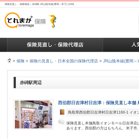
保険見直し・保険相談｜赤碕駅 JR山陰本線(豊岡～米子) (1/45)
ランキング
保険の人気ランキング
保険業界で働く人達へ
>
保険
>
保険の見直し・日本全国の保険代理店
>
JR山陰本線(豊岡～
赤碕駅周辺
西伯郡日吉津村日吉津：保険見直し本舗 
鳥取県西伯郡日吉津村日吉津1160-1 イオ
保険見直し本舗鳥取イオンモール日吉津店は
あります。西伯郡の方はもちろん、米子市、