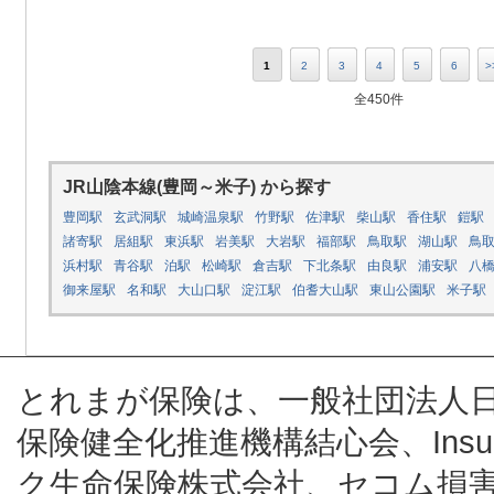
1
2
3
4
5
6
>
全450件
JR山陰本線(豊岡～米子) から探す
豊岡駅
玄武洞駅
城崎温泉駅
竹野駅
佐津駅
柴山駅
香住駅
鎧駅
諸寄駅
居組駅
東浜駅
岩美駅
大岩駅
福部駅
鳥取駅
湖山駅
鳥
浜村駅
青谷駅
泊駅
松崎駅
倉吉駅
下北条駅
由良駅
浦安駅
八
御来屋駅
名和駅
大山口駅
淀江駅
伯耆大山駅
東山公園駅
米子駅
とれまが保険は、一般社団法人
保険健全化推進機構結心会、Insur
ク生命保険株式会社、セコム損