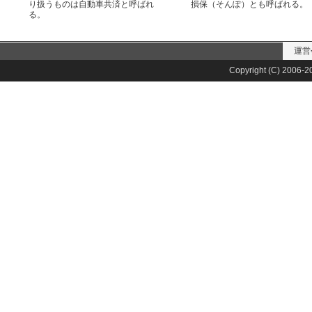
り扱うものは自動車共済と呼ばれ
損保（そんぽ）とも呼ばれる。
る。
運営
Copyright (C) 2006-20