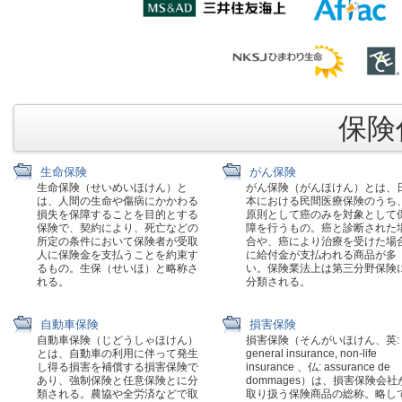
保険代
生命保険
がん保険
生命保険（せいめいほけん）と
がん保険（がんほけん）とは、
は、人間の生命や傷病にかかわる
本における民間医療保険のうち
損失を保障することを目的とする
原則として癌のみを対象として
保険で、契約により、死亡などの
障を行うもの。癌と診断された
所定の条件において保険者が受取
合や、癌により治療を受けた場
人に保険金を支払うことを約束す
に給付金が支払われる商品が多
るもの。生保（せいほ）と略称さ
い。保険業法上は第三分野保険
れる。
分類される。
自動車保険
損害保険
自動車保険（じどうしゃほけん）
損害保険（そんがいほけん、英:
とは、自動車の利用に伴って発生
general insurance, non-life
し得る損害を補償する損害保険で
insurance 、仏: assurance de
あり、強制保険と任意保険とに分
dommages）は、損害保険会社
類される。農協や全労済などで取
取り扱う保険商品の総称。略し