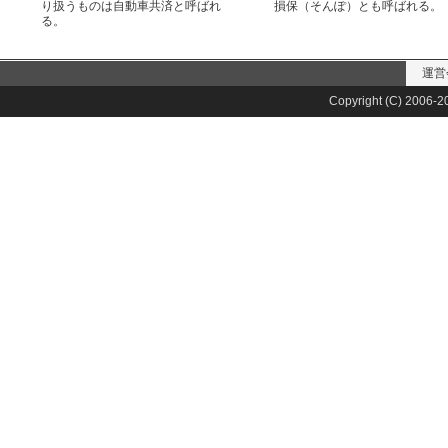
り扱うものは自動車共済と呼ばれ
損保（そんぽ）とも呼ばれる。
る。
運営
Copyright (C) 2006-20