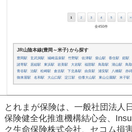
1
2
3
4
5
6
>
全450件
JR山陰本線(豊岡～米子) から探す
豊岡駅
玄武洞駅
城崎温泉駅
竹野駅
佐津駅
柴山駅
香住駅
鎧駅
諸寄駅
居組駅
東浜駅
岩美駅
大岩駅
福部駅
鳥取駅
湖山駅
鳥
青谷駅
泊駅
松崎駅
倉吉駅
下北条駅
由良駅
浦安駅
八橋駅
赤
御来屋駅
名和駅
大山口駅
淀江駅
伯耆大山駅
東山公園駅
米子駅
とれまが保険は、一般社団法人
保険健全化推進機構結心会、Insur
ク生命保険株式会社、セコム損