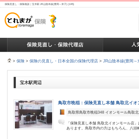
保険見直し・保険相談｜宝木駅 JR山陰本線(豊岡～米子) (1/45)
ランキング
保険の人気ランキング
保険業界で働く人達へ
>
保険
>
保険の見直し・日本全国の保険代理店
>
JR山陰本線(豊岡～
宝木駅周辺
鳥取市晩稲：保険見直し本舗 鳥取北イオ
鳥取県鳥取市晩稲348 イオンモール鳥取北
「保険見直し本舗 鳥取北イオンモール店」
あります。鳥取市内の方はもちろん、八頭町