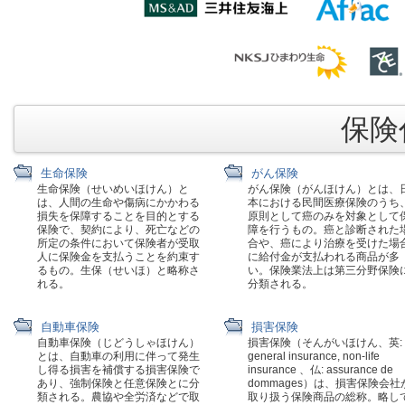
保険代
生命保険
がん保険
生命保険（せいめいほけん）と
がん保険（がんほけん）とは、
は、人間の生命や傷病にかかわる
本における民間医療保険のうち
損失を保障することを目的とする
原則として癌のみを対象として
保険で、契約により、死亡などの
障を行うもの。癌と診断された
所定の条件において保険者が受取
合や、癌により治療を受けた場
人に保険金を支払うことを約束す
に給付金が支払われる商品が多
るもの。生保（せいほ）と略称さ
い。保険業法上は第三分野保険
れる。
分類される。
自動車保険
損害保険
自動車保険（じどうしゃほけん）
損害保険（そんがいほけん、英:
とは、自動車の利用に伴って発生
general insurance, non-life
し得る損害を補償する損害保険で
insurance 、仏: assurance de
あり、強制保険と任意保険とに分
dommages）は、損害保険会社
類される。農協や全労済などで取
取り扱う保険商品の総称。略し