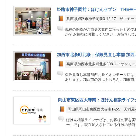
姫路市神子岡前：ほけんセブン THEモ
兵庫県姫路市神子岡前3-12-17 ザ・モー
現在の保険がご自身の意向に沿ったもので
か？ お気軽にお越しください！お待ちして
加西市北条町北条：保険見直し本舗 加西
兵庫県加西市北条町北条308-1 イオンモー
保険見直し本舗加西北条イオンモール店は、
あります。加西市の方はもちろん、加東市、
岡山市東区西大寺南：ほけん相談ライフ
岡山県岡山市東区西大寺南1-2-5 天満
ほけん相談ライフナビは、お客様の夢を実
ー」です。現在加入されている保険の診断及