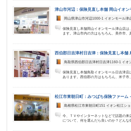
津山市河辺：保険見直し本舗 岡山イオン
岡山県津山市河辺1000-1 イオンモール津山
保険見直し本舗岡山イオンモール津山店は、
ます。津山市内の方はもちろん、美作市、真
西伯郡日吉津村日吉津：保険見直し本舗 
鳥取県西伯郡日吉津村日吉津1160-1 イオ
保険見直し本舗鳥取イオンモール日吉津店は
あります。西伯郡の方はもちろん、米子市、
松江市東朝日町：みつばち保険ファーム 
島根県松江市東朝日町151 イオン松江ショ
今、ＴＶやインターネットなどで話題の来
について、何を選んだら良いのか？どんな保