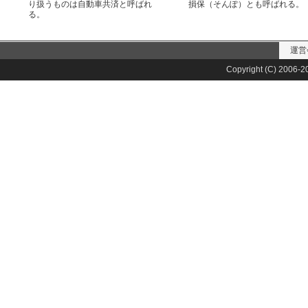
り扱うものは自動車共済と呼ばれ
損保（そんぽ）とも呼ばれる。
る。
運営
Copyright (C) 2006-20