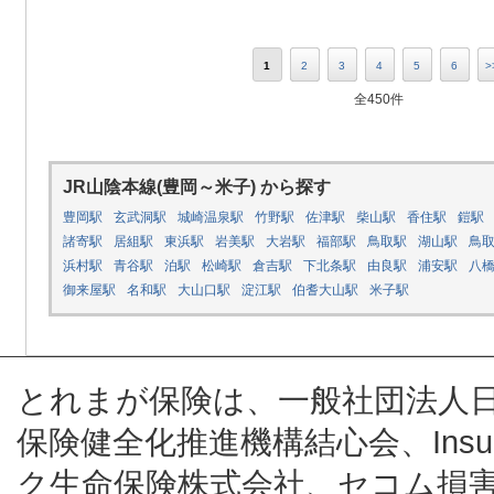
1
2
3
4
5
6
>
全450件
JR山陰本線(豊岡～米子) から探す
豊岡駅
玄武洞駅
城崎温泉駅
竹野駅
佐津駅
柴山駅
香住駅
鎧駅
諸寄駅
居組駅
東浜駅
岩美駅
大岩駅
福部駅
鳥取駅
湖山駅
鳥
浜村駅
青谷駅
泊駅
松崎駅
倉吉駅
下北条駅
由良駅
浦安駅
八
御来屋駅
名和駅
大山口駅
淀江駅
伯耆大山駅
米子駅
とれまが保険は、一般社団法人
保険健全化推進機構結心会、Insur
ク生命保険株式会社、セコム損