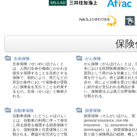
保険代
生命保険
がん保険
生命保険（せいめいほけん）と
がん保険（がんほけん）とは、
は、人間の生命や傷病にかかわる
本における民間医療保険のうち
損失を保障することを目的とする
原則として癌のみを対象として
保険で、契約により、死亡などの
障を行うもの。癌と診断された
所定の条件において保険者が受取
合や、癌により治療を受けた場
人に保険金を支払うことを約束す
に給付金が支払われる商品が多
るもの。生保（せいほ）と略称さ
い。保険業法上は第三分野保険
れる。
分類される。
自動車保険
損害保険
自動車保険（じどうしゃほけん）
損害保険（そんがいほけん、英:
とは、自動車の利用に伴って発生
general insurance, non-life
し得る損害を補償する損害保険で
insurance 、仏: assurance de
あり、強制保険と任意保険とに分
dommages）は、損害保険会社
類される。農協や全労済などで取
取り扱う保険商品の総称。略し