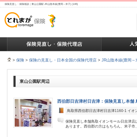
保険見直し・保険相談｜東山公園駅 JR山陰本線(豊岡～米子) (1/45)
ランキング
保険の人気ランキング
保険業界で働く人達へ
>
保険
>
保険の見直し・日本全国の保険代理店
>
JR山陰本線(豊岡～
東山公園駅周辺
西伯郡日吉津村日吉津：保険見直し本舗 
鳥取県西伯郡日吉津村日吉津1160-1 イオ
保険見直し本舗鳥取イオンモール日吉津店は
あります。西伯郡の方はもちろん、米子市、