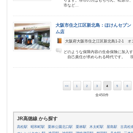
ります。堺市の方はもちろん、松原市、
市など...
大阪市住之江区新北島：ほけんセブン
ム店
大阪府大阪市住之江区新北島1-2-1 オ
どのような保障内容の生命保険に加入す
自己責任が求められる時代です。 現在
<<
1
2
3
4
5
6
全450件
JR高徳線 から探す
高松駅
昭和町駅
栗林公園北口駅
栗林駅
木太町駅
屋島駅
古高松