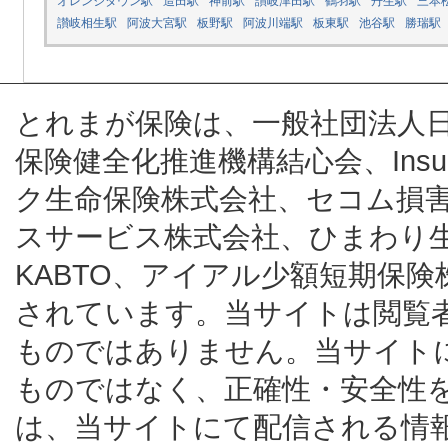
オレンジタウン駅
造田駅
神前駅
讃岐津田駅
鶴羽駅
丹生駅
三本
讃岐相生駅
阿波大宮駅
板野駅
阿波川端駅
板東駅
池谷駅
勝瑞駅
とれまが保険は、一般社団法人
保険健全化推進機構結心会、Insur
ク生命保険株式会社、セコム損
スサービス株式会社、ひまわり
KABTO、アイアル少額短期保
されています。当サイトは閲覧
ものではありません。当サイト
ものではなく、正確性・安全性
は、当サイトにて配信される情