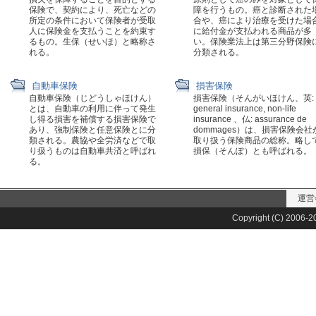
保険で、契約により、死亡などの
障を行うもの。癌と診断された
所定の条件において保険者が受取
合や、癌により治療を受けた場
人に保険金を支払うことを約束す
に給付金が支払われる商品が多
るもの。生保（せいほ）と略称さ
い。保険業法上は第三分野保険
れる。
分類される。
自動車保険
損害保険
自動車保険（じどうしゃほけん）
損害保険（そんがいほけん、英:
とは、自動車の利用に伴って発生
general insurance, non-life
し得る損害を補償する損害保険で
insurance 、仏: assurance de
あり、強制保険と任意保険とに分
dommages）は、損害保険会社
類される。農協や全労済などで取
取り扱う保険商品の総称。略し
り扱うものは自動車共済と呼ばれ
損保（そんぽ）とも呼ばれる。
る。
運営
Copyright (C) 2006-20