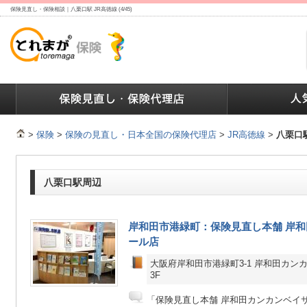
保険見直し・保険相談｜八栗口駅 JR高徳線 (4/45)
ランキング
保険の人気ランキング
保険業界で働く人達へ
>
保険
>
保険の見直し・日本全国の保険代理店
>
JR高徳線
>
八栗口
八栗口駅周辺
岸和田市港緑町：保険見直し本舗 岸
ール店
大阪府岸和田市港緑町3-1 岸和田カン
3F
「保険見直し本舗 岸和田カンカンベイ