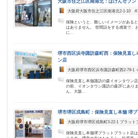
大阪市住之江区南港北：ほけんセブン 
大阪府大阪市住之江区南港北2-1-10 AT
保険というと、難しいイメージがあると
はありません。 世間話をする感覚で、
に...
堺市西区浜寺諏訪森町西：保険見直し
ン店
大阪府堺市西区浜寺諏訪森町西2-79-1
保険見直し本舗諏訪の森イオンタウン店
の前、イオンタウン諏訪の森2Fにあり
ん、大阪...
堺市堺区戎島町：保険見直し本舗 堺
大阪府堺市堺区戎島町3-22-1 プラット
保険見直し本舗堺プラットプラット店は