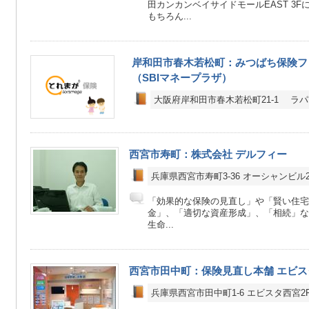
田カンカンベイサイドモールEAST 3
もちろん...
岸和田市春木若松町：みつばち保険フ
（SBIマネープラザ）
大阪府岸和田市春木若松町21-1 ラ
西宮市寿町：株式会社 デルフィー
兵庫県西宮市寿町3-36 オーシャンビル2
「効果的な保険の見直し」や「賢い住宅
金」、「適切な資産形成」、「相続」な
生命...
西宮市田中町：保険見直し本舗 エビス
兵庫県西宮市田中町1-6 エビスタ西宮2