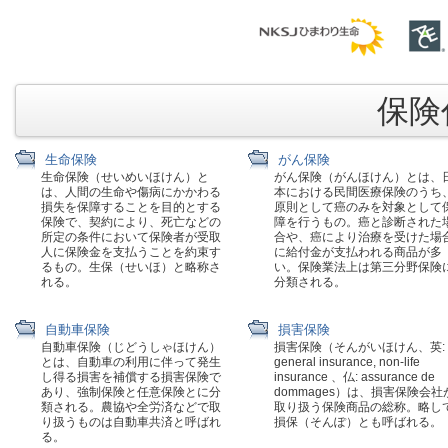
保険代
生命保険
がん保険
生命保険（せいめいほけん）と
がん保険（がんほけん）とは、
は、人間の生命や傷病にかかわる
本における民間医療保険のうち
損失を保障することを目的とする
原則として癌のみを対象として
保険で、契約により、死亡などの
障を行うもの。癌と診断された
所定の条件において保険者が受取
合や、癌により治療を受けた場
人に保険金を支払うことを約束す
に給付金が支払われる商品が多
るもの。生保（せいほ）と略称さ
い。保険業法上は第三分野保険
れる。
分類される。
自動車保険
損害保険
自動車保険（じどうしゃほけん）
損害保険（そんがいほけん、英:
とは、自動車の利用に伴って発生
general insurance, non-life
し得る損害を補償する損害保険で
insurance 、仏: assurance de
あり、強制保険と任意保険とに分
dommages）は、損害保険会社
類される。農協や全労済などで取
取り扱う保険商品の総称。略し
り扱うものは自動車共済と呼ばれ
損保（そんぽ）とも呼ばれる。
る。