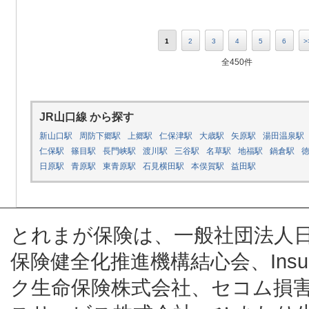
1
2
3
4
5
6
>
全450件
JR山口線 から探す
新山口駅
周防下郷駅
上郷駅
仁保津駅
大歳駅
矢原駅
湯田温泉駅
仁保駅
篠目駅
長門峡駅
渡川駅
三谷駅
名草駅
地福駅
鍋倉駅
日原駅
青原駅
東青原駅
石見横田駅
本俣賀駅
益田駅
とれまが保険は、一般社団法人
保険健全化推進機構結心会、Insur
ク生命保険株式会社、セコム損