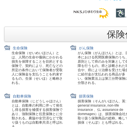
保険代
生命保険
がん保険
生命保険（せいめいほけん）と
がん保険（がんほけん）とは、
は、人間の生命や傷病にかかわる
本における民間医療保険のうち
損失を保障することを目的とする
原則として癌のみを対象として
保険で、契約により、死亡などの
障を行うもの。癌と診断された
所定の条件において保険者が受取
合や、癌により治療を受けた場
人に保険金を支払うことを約束す
に給付金が支払われる商品が多
るもの。生保（せいほ）と略称さ
い。保険業法上は第三分野保険
れる。
分類される。
自動車保険
損害保険
自動車保険（じどうしゃほけん）
損害保険（そんがいほけん、英:
とは、自動車の利用に伴って発生
general insurance, non-life
し得る損害を補償する損害保険で
insurance 、仏: assurance de
あり、強制保険と任意保険とに分
dommages）は、損害保険会社
類される。農協や全労済などで取
取り扱う保険商品の総称。略し
り扱うものは自動車共済と呼ばれ
損保（そんぽ）とも呼ばれる。
る。