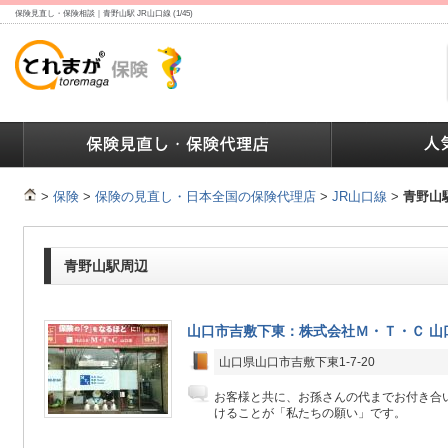
保険見直し・保険相談｜青野山駅 JR山口線 (1/45)
ランキング
保険の人気ランキング
保険業界で働く人達へ
>
保険
>
保険の見直し・日本全国の保険代理店
>
JR山口線
>
青野山
青野山駅周辺
山口市吉敷下東：株式会社Ｍ・Ｔ・Ｃ 山
山口県山口市吉敷下東1-7-20
お客様と共に、お孫さんの代までお付き合
けることが「私たちの願い」です。