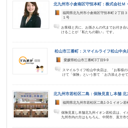
北九州市小倉南区守恒本町：株式会社Ｍ
福岡県北九州市小倉南区守恒本町２丁目３
１号
お客様と共に、お孫さんの代までお付き合
けることが「私たちの願い」です。
松山市三番町：スマイルライフ松山中央
愛媛県松山市三番町3丁目9-9
スマイルライフ松山中央店は、「お客様の
けて「保険」という形て゛ お力添えさせてい
北九州市若松区二島：保険見直し本舗 北
福岡県北九州市若松区二島1-3-1 イオン若
保険見直し本舗北九州イオン若松店は、イオ
九州市内の方はもちろん、中間市、直方市な