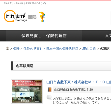
保険見直し・保険相談｜名草駅 JR山口線 (1/45)
ランキング
保険の人気ランキング
保険業界で働く人達へ
>
保険
>
保険の見直し・日本全国の保険代理店
>
JR山口線
>
名草駅
名草駅周辺
山口市吉敷下東：株式会社Ｍ・Ｔ・Ｃ 山
山口県山口市吉敷下東1-7-20
お客様と共に、お孫さんの代までお付き合
けることが「私たちの願い」です。