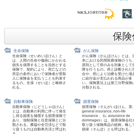
保険代
生命保険
がん保険
生命保険（せいめいほけん）と
がん保険（がんほけん）とは、
は、人間の生命や傷病にかかわる
本における民間医療保険のうち
損失を保障することを目的とする
原則として癌のみを対象として
保険で、契約により、死亡などの
障を行うもの。癌と診断された
所定の条件において保険者が受取
合や、癌により治療を受けた場
人に保険金を支払うことを約束す
に給付金が支払われる商品が多
るもの。生保（せいほ）と略称さ
い。保険業法上は第三分野保険
れる。
分類される。
自動車保険
損害保険
自動車保険（じどうしゃほけん）
損害保険（そんがいほけん、英:
とは、自動車の利用に伴って発生
general insurance, non-life
し得る損害を補償する損害保険で
insurance 、仏: assurance de
あり、強制保険と任意保険とに分
dommages）は、損害保険会社
類される。農協や全労済などで取
取り扱う保険商品の総称。略し
り扱うものは自動車共済と呼ばれ
損保（そんぽ）とも呼ばれる。
る。