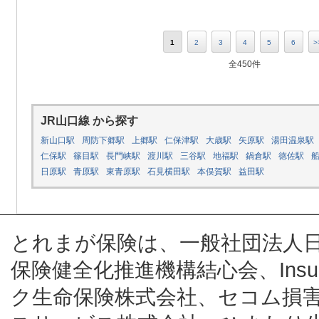
1
2
3
4
5
6
>
全450件
JR山口線 から探す
新山口駅
周防下郷駅
上郷駅
仁保津駅
大歳駅
矢原駅
湯田温泉駅
仁保駅
篠目駅
長門峡駅
渡川駅
三谷駅
地福駅
鍋倉駅
徳佐駅
日原駅
青原駅
東青原駅
石見横田駅
本俣賀駅
益田駅
とれまが保険は、一般社団法人
保険健全化推進機構結心会、Insur
ク生命保険株式会社、セコム損