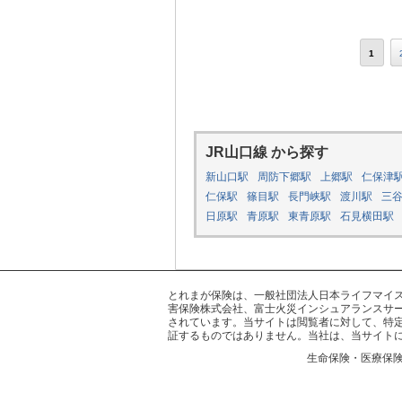
1
JR山口線 から探す
新山口駅
周防下郷駅
上郷駅
仁保津
仁保駅
篠目駅
長門峡駅
渡川駅
三
日原駅
青原駅
東青原駅
石見横田駅
とれまが保険は、一般社団法人日本ライフマイスター
害保険株式会社、富士火災インシュアランスサー
されています。当サイトは閲覧者に対して、特
証するものではありません。当社は、当サイト
生命保険・医療保