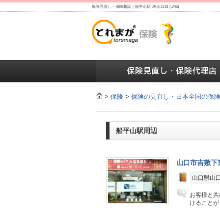
保険見直し・保険相談｜船平山駅 JR山口線 (1/45)
保険の人気ランキング
保険の人気ランキング
保険
>
保険
>
保険の見直し・日本全国の保
船平山駅周辺
山口市吉敷下
山口県山口
お客様と共
けることが