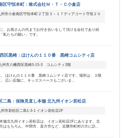
南区守恒本町：株式会社Ｍ・Ｔ・Ｃ小倉店
九州市小倉南区守恒本町２丁目３－１７ディアコート守垣２０
に、お孫さんの代までお付き合いをして頂ける会社であり続
「私たちの願い」です。
西区黒崎：ほけんの１１０番 黒崎コムシティ店
州市八幡西区黒崎3-15-3 コムシティ3階
は。 ほけんの１１０番 黒崎コムシティ店です。場所は、３階
。 広い店舗に、キッズスペースもございま...
区二島：保険見直し本舗 北九州イオン若松店
州市若松区二島1-3-1 イオン若松店2F
本舗北九州イオン若松店は、イオン若松店2Fにあります。北
方はもちろん、中間市、直方市など、近隣市町村の方に訪...