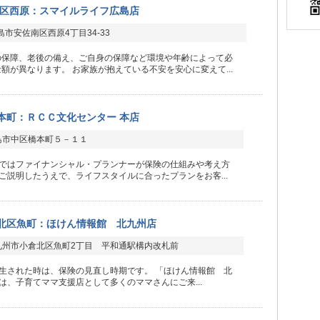
区西原：スマイルライフ広島店
市安佐南区西原4丁目34-33
の保障、老後の備え、ご自身の保障など環境や年齢によって必
額が異なります。 お家族が抱えている不安を安心に変えて...
本町：ＲＣＣ文化センター 本店
島市中区橋本町５－１１
ではファイナンシャル・プランナーが保険の仕組みや考え方
ご説明したうえで、ライフスタイルに合ったプランをお客...
北区魚町：ほけん情報館 北九州店
九州市小倉北区魚町2丁目 平和通駅構内改札前
生された時は、保険の見直し時期です。 「ほけん情報館 北
は、子育てママ支援店として多くのママさんにご来...