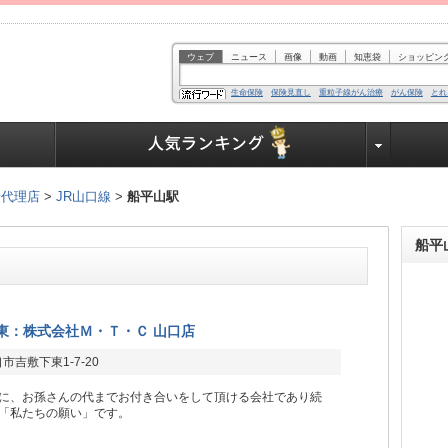
ウェブ
ニュース
画像
動画
知恵袋
ショッピン
生命保険
保険見直し
重粒子線がん治療
がん保険
とれ
業界で働く人達へ
険代理店
>
JR山口線
>
船平山駅
船平
東：株式会社Ｍ・Ｔ・Ｃ 山口店
市吉敷下東1-7-20
に、お孫さんの代までお付き合いをして頂ける会社であり続
「私たちの願い」です。