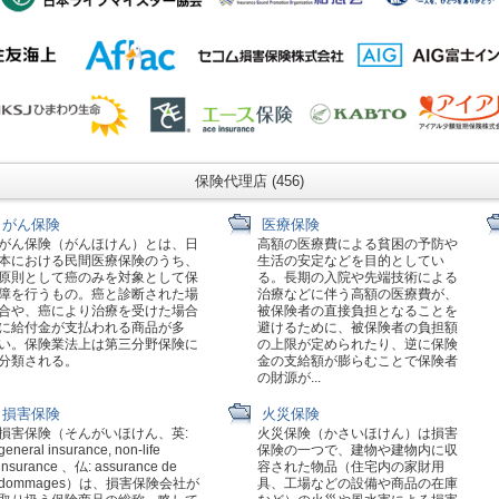
保険代理店 (456)
がん保険
医療保険
がん保険（がんほけん）とは、日
高額の医療費による貧困の予防や
本における民間医療保険のうち、
生活の安定などを目的としてい
原則として癌のみを対象として保
る。長期の入院や先端技術による
障を行うもの。癌と診断された場
治療などに伴う高額の医療費が、
合や、癌により治療を受けた場合
被保険者の直接負担となることを
に給付金が支払われる商品が多
避けるために、被保険者の負担額
い。保険業法上は第三分野保険に
の上限が定められたり、逆に保険
分類される。
金の支給額が膨らむことで保険者
の財源が...
損害保険
火災保険
損害保険（そんがいほけん、英:
火災保険（かさいほけん）は損害
general insurance, non-life
保険の一つで、建物や建物内に収
insurance 、仏: assurance de
容された物品（住宅内の家財用
dommages）は、損害保険会社が
具、工場などの設備や商品の在庫