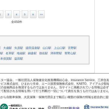
2
3
4
5
6
>>
全450件
駅
大歳駅
矢原駅
湯田温泉駅
山口駅
上山口駅
宮野駅
谷駅
名草駅
地福駅
鍋倉駅
徳佐駅
津和野駅
青野山駅
本俣賀駅
益田駅
協会、一般社団法人保険健全化推進機構結心会、Insurance Service、三
ビス株式会社、ひまわり生命、エース損害保険株式会社、KABTO、アイアル少額
定の金融商品を推奨するものではありません。当サイトに掲載されている情報は必ず
にて配信される情報を用いて行う判断の一切について責任を負うものではありません
険から自動車保険、火災保険・保険代理店まで幅広い種類の保険の情報を総合的に提