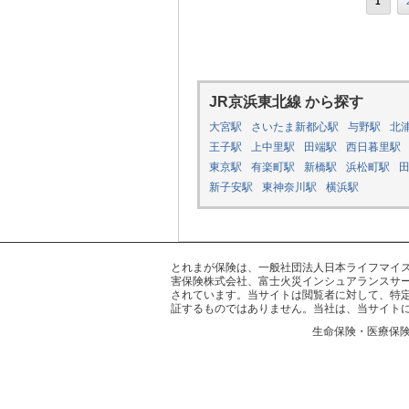
1
JR京浜東北線 から探す
大宮駅
さいたま新都心駅
与野駅
北
王子駅
上中里駅
田端駅
西日暮里駅
東京駅
有楽町駅
新橋駅
浜松町駅
新子安駅
東神奈川駅
横浜駅
とれまが保険は、一般社団法人日本ライフマイスター
害保険株式会社、富士火災インシュアランスサー
されています。当サイトは閲覧者に対して、特
証するものではありません。当社は、当サイト
生命保険・医療保