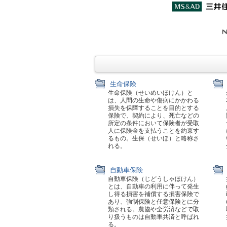
生命保険
生命保険（せいめいほけん）と
は、人間の生命や傷病にかかわる
損失を保障することを目的とする
保険で、契約により、死亡などの
所定の条件において保険者が受取
人に保険金を支払うことを約束す
るもの。生保（せいほ）と略称さ
れる。
自動車保険
自動車保険（じどうしゃほけん）
とは、自動車の利用に伴って発生
し得る損害を補償する損害保険で
あり、強制保険と任意保険とに分
類される。農協や全労済などで取
り扱うものは自動車共済と呼ばれ
る。