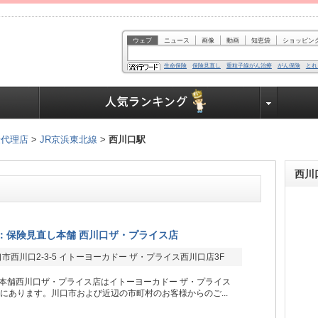
ウェブ
ニュース
画像
動画
知恵袋
ショッピン
生命保険
保険見直し
重粒子線がん治療
がん保険
とれ
業界で働く人達へ
険代理店
>
JR京浜東北線
>
西川口駅
西川
：保険見直し本舗 西川口ザ・プライス店
市西川口2-3-5 イトーヨーカドー ザ・プライス西川口店3F
本舗西川口ザ・プライス店はイトーヨーカドー ザ・プライス
Fにあります。川口市および近辺の市町村のお客様からのご...