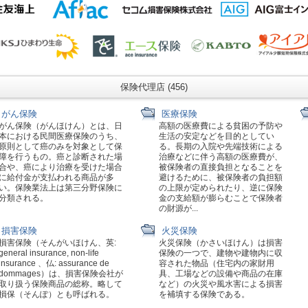
保険代理店 (456)
がん保険
医療保険
がん保険（がんほけん）とは、日
高額の医療費による貧困の予防や
本における民間医療保険のうち、
生活の安定などを目的としてい
原則として癌のみを対象として保
る。長期の入院や先端技術による
障を行うもの。癌と診断された場
治療などに伴う高額の医療費が、
合や、癌により治療を受けた場合
被保険者の直接負担となることを
に給付金が支払われる商品が多
避けるために、被保険者の負担額
い。保険業法上は第三分野保険に
の上限が定められたり、逆に保険
分類される。
金の支給額が膨らむことで保険者
の財源が...
損害保険
火災保険
損害保険（そんがいほけん、英:
火災保険（かさいほけん）は損害
general insurance, non-life
保険の一つで、建物や建物内に収
insurance 、仏: assurance de
容された物品（住宅内の家財用
dommages）は、損害保険会社が
具、工場などの設備や商品の在庫
取り扱う保険商品の総称。略して
など）の火災や風水害による損害
損保（そんぽ）とも呼ばれる。
を補填する保険である。