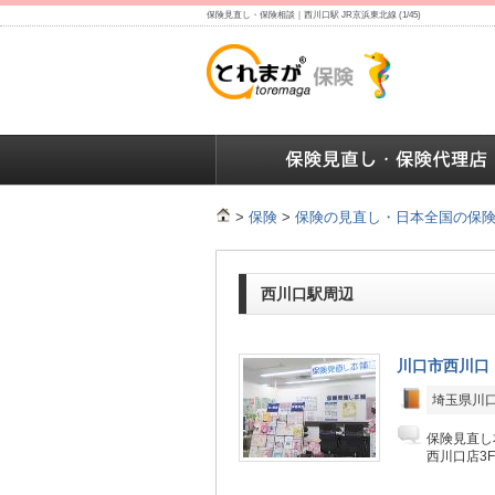
保険見直し・保険相談｜西川口駅 JR京浜東北線 (1/45)
保険の人気ランキング
保険の人気ランキング
保険
>
保険
>
保険の見直し・日本全国の保
西川口駅周辺
川口市西川口
埼玉県川口
保険見直し
西川口店3