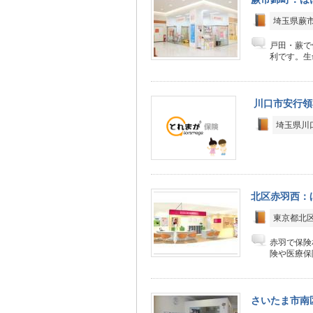
埼玉県蕨市
戸田・蕨で
利です。生
川口市安行領
埼玉県川
北区赤羽西：
東京都北区
赤羽で保険
険や医療保
さいたま市南