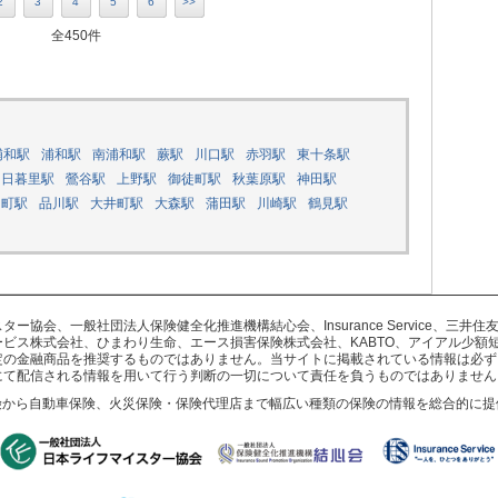
2
3
4
5
6
>>
全450件
浦和駅
浦和駅
南浦和駅
蕨駅
川口駅
赤羽駅
東十条駅
日暮里駅
鶯谷駅
上野駅
御徒町駅
秋葉原駅
神田駅
田町駅
品川駅
大井町駅
大森駅
蒲田駅
川崎駅
鶴見駅
協会、一般社団法人保険健全化推進機構結心会、Insurance Service、三
ビス株式会社、ひまわり生命、エース損害保険株式会社、KABTO、アイアル少額
定の金融商品を推奨するものではありません。当サイトに掲載されている情報は必ず
にて配信される情報を用いて行う判断の一切について責任を負うものではありません
険から自動車保険、火災保険・保険代理店まで幅広い種類の保険の情報を総合的に提