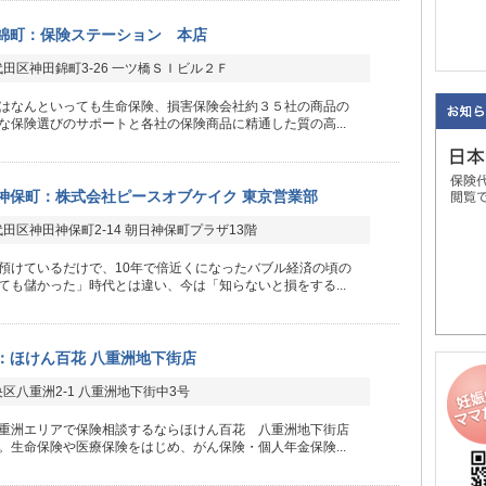
錦町：保険ステーション 本店
田区神田錦町3-26 一ツ橋ＳＩビル２Ｆ
はなんといっても生命保険、損害保険会社約３５社の商品の
な保険選びのサポートと各社の保険商品に精通した質の高...
神保町：株式会社ピースオブケイク 東京営業部
田区神田神保町2-14 朝日神保町プラザ13階
預けているだけで、10年で倍近くになったバブル経済の頃の
ても儲かった」時代とは違い、今は「知らないと損をする...
：ほけん百花 八重洲地下街店
区八重洲2-1 八重洲地下街中3号
重洲エリアで保険相談するならほけん百花 八重洲地下街店
。生命保険や医療保険をはじめ、がん保険・個人年金保険...