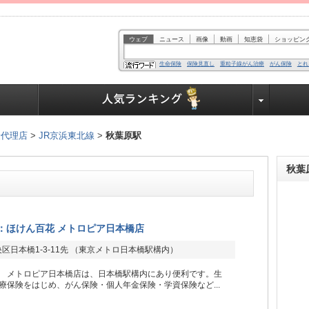
ウェブ
ニュース
画像
動画
知恵袋
ショッピン
生命保険
保険見直し
重粒子線がん治療
がん保険
とれ
業界で働く人達へ
険代理店
>
JR京浜東北線
>
秋葉原駅
秋葉
：ほけん百花 メトロピア日本橋店
区日本橋1-3-11先 （東京メトロ日本橋駅構内）
 メトロピア日本橋店は、日本橋駅構内にあり便利です。生
療保険をはじめ、がん保険・個人年金保険・学資保険など...