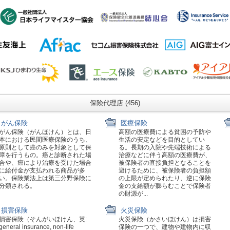
保険代理店 (456)
がん保険
医療保険
がん保険（がんほけん）とは、日
高額の医療費による貧困の予防や
本における民間医療保険のうち、
生活の安定などを目的としてい
原則として癌のみを対象として保
る。長期の入院や先端技術による
障を行うもの。癌と診断された場
治療などに伴う高額の医療費が、
合や、癌により治療を受けた場合
被保険者の直接負担となることを
に給付金が支払われる商品が多
避けるために、被保険者の負担額
い。保険業法上は第三分野保険に
の上限が定められたり、逆に保険
分類される。
金の支給額が膨らむことで保険者
の財源が...
損害保険
火災保険
損害保険（そんがいほけん、英:
火災保険（かさいほけん）は損害
general insurance, non-life
保険の一つで、建物や建物内に収