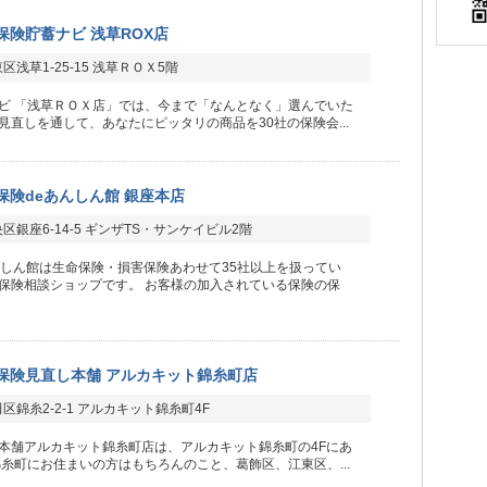
保険貯蓄ナビ 浅草ROX店
区浅草1-25-15 浅草ＲＯＸ5階
ビ 「浅草ＲＯＸ店」では、今まで「なんとなく」選んでいた
見直しを通して、あなたにピッタリの商品を30社の保険会...
保険deあんしん館 銀座本店
区銀座6-14-5 ギンザTS・サンケイビル2階
んしん館は生命保険・損害保険あわせて35社以上を扱ってい
保険相談ショップです。 お客様の加入されている保険の保
保険見直し本舗 アルカキット錦糸町店
区錦糸2-2-1 アルカキット錦糸町4F
本舗アルカキット錦糸町店は、アルカキット錦糸町の4Fにあ
錦糸町にお住まいの方はもちろんのこと、葛飾区、江東区、...