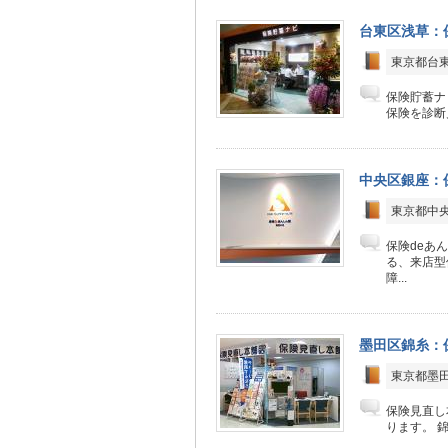
台東区浅草：
東京都台東
保険貯蓄ナ
保険を診断
中央区銀座：
東京都中央
保険deあ
る、来店型
障...
墨田区錦糸：
東京都墨田
保険見直し
ります。 