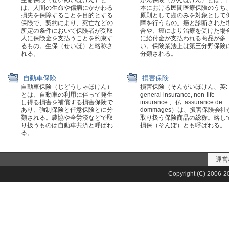
生命保険（せいめいほけん）と
がん保険（がんほけん）とは、
は、人間の生命や傷病にかかわる
本における民間医療保険のうち
損失を保障することを目的とする
原則として癌のみを対象として
保険で、契約により、死亡などの
障を行うもの。癌と診断された
所定の条件において保険者が受取
合や、癌により治療を受けた場
人に保険金を支払うことを約束す
に給付金が支払われる商品が多
るもの。生保（せいほ）と略称さ
い。保険業法上は第三分野保険
れる。
分類される。
自動車保険
損害保険
自動車保険（じどうしゃほけん）
損害保険（そんがいほけん、英:
とは、自動車の利用に伴って発生
general insurance, non-life
し得る損害を補償する損害保険で
insurance 、仏: assurance de
あり、強制保険と任意保険とに分
dommages）は、損害保険会社
類される。農協や全労済などで取
取り扱う保険商品の総称。略し
り扱うものは自動車共済と呼ばれ
損保（そんぽ）とも呼ばれる。
る。
運営
Copyright (C) 2006-20