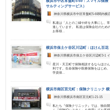
横浜市中区常盤町5-69：スマイル保
サルティングサービス）
神奈川県横浜市中区常盤町5-69関内横広
私達は「人とのご縁や絆を大事にし、常
進しています。 私達は保険会社のため
お客様...
横浜市保土ケ谷区川辺町：ほけん百花
神奈川県横浜市保土ケ谷区川辺町3-1 イ
星川・天王町で保険相談するならほけん
利です。生命保険や医療保険をはじめ、
学資保...
横浜市南区宮元町：保険クリニック 横
神奈川県横浜市南区宮元町1-21-15
私たち『保険クリニック』では、独自開
ム『保険IQシステム』を使用してお客