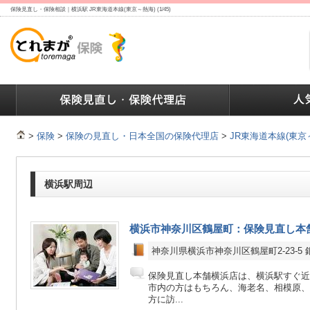
保険見直し・保険相談｜横浜駅 JR東海道本線(東京～熱海) (1/45)
ランキング
保険の人気ランキング
保険業界で働く人達へ
>
保険
>
保険の見直し・日本全国の保険代理店
>
JR東海道本線(東京
横浜駅周辺
横浜市神奈川区鶴屋町：保険見直し本舗
神奈川県横浜市神奈川区鶴屋町2-23-5 
保険見直し本舗横浜店は、横浜駅すぐ近
市内の方はもちろん、海老名、相模原、
方に訪...