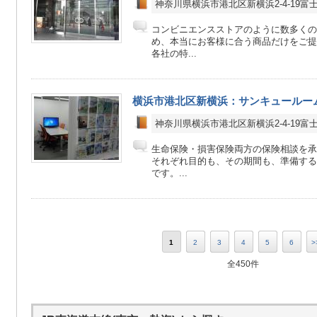
神奈川県横浜市港北区新横浜2-4-19富
コンビニエンスストアのように数多くの
め、本当にお客様に合う商品だけをご提
各社の特...
横浜市港北区新横浜：サンキュールー
神奈川県横浜市港北区新横浜2-4-19富
生命保険・損害保険両方の保険相談を
それぞれ目的も、その期間も、準備する
です。...
1
2
3
4
5
6
>
全450件