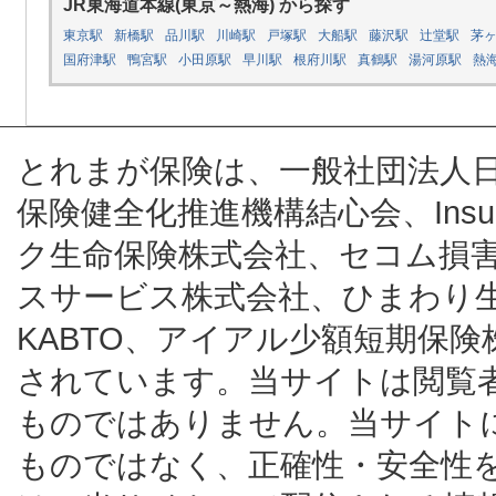
JR東海道本線(東京～熱海) から探す
東京駅
新橋駅
品川駅
川崎駅
戸塚駅
大船駅
藤沢駅
辻堂駅
茅
国府津駅
鴨宮駅
小田原駅
早川駅
根府川駅
真鶴駅
湯河原駅
熱
とれまが保険は、一般社団法人
保険健全化推進機構結心会、Insur
ク生命保険株式会社、セコム損
スサービス株式会社、ひまわり
KABTO、アイアル少額短期保
されています。当サイトは閲覧
ものではありません。当サイト
ものではなく、正確性・安全性