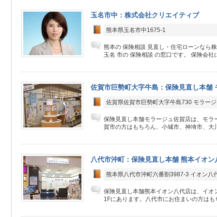
玉名市中：株式会社クリエイティブ
熊本県玉名市中1675-1
熊本の 保険相談 見直し・住宅ローンなら
玉名 市の 保険相談 の窓口です。 保険会社にか
佐賀市巨勢町大字牛島：保険見直し本舗 
佐賀県佐賀市巨勢町大字牛島730 モラージ
保険見直し本舗モラージュ佐賀店は、モラー
賀市の方はもちろん、小城市、神埼市、大川
八代市沖町：保険見直し本舗 熊本イオン
熊本県八代市沖町六番割3987-3 イオン
保険見直し本舗熊本イオン八代店は、イオ
1Fにあります。八代市にお住まいの方はもち