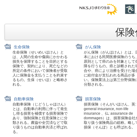
保険代
生命保険
がん保険
生命保険（せいめいほけん）と
がん保険（がんほけん）とは、
は、人間の生命や傷病にかかわる
本における民間医療保険のうち
損失を保障することを目的とする
原則として癌のみを対象として
保険で、契約により、死亡などの
障を行うもの。癌と診断された
所定の条件において保険者が受取
合や、癌により治療を受けた場
人に保険金を支払うことを約束す
に給付金が支払われる商品が多
るもの。生保（せいほ）と略称さ
い。保険業法上は第三分野保険
れる。
分類される。
自動車保険
損害保険
自動車保険（じどうしゃほけん）
損害保険（そんがいほけん、英:
とは、自動車の利用に伴って発生
general insurance, non-life
し得る損害を補償する損害保険で
insurance 、仏: assurance de
あり、強制保険と任意保険とに分
dommages）は、損害保険会社
類される。農協や全労済などで取
取り扱う保険商品の総称。略し
り扱うものは自動車共済と呼ばれ
損保（そんぽ）とも呼ばれる。
る。