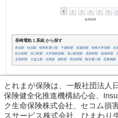
1
2
3
4
5
6
>
全450件
長崎電軌１系統 から探す
赤迫駅
住吉駅
昭和町通り駅
千歳町駅
若葉町駅
長崎大学前駅
岩
松山町駅
浜口町駅
大学病院前駅
浦上駅前駅
茂里町駅
銭座町駅
五島町駅
大波止駅
出島駅
築町駅
西浜町駅
観光通り駅
思案橋駅
とれまが保険は、一般社団法人
保険健全化推進機構結心会、Insur
ク生命保険株式会社、セコム損
スサービス株式会社、ひまわり