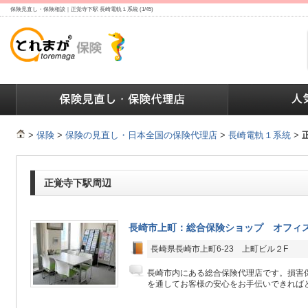
保険見直し・保険相談｜正覚寺下駅 長崎電軌１系統 (1/45)
ランキング
保険の人気ランキング
保険業界で働く人達へ
>
保険
>
保険の見直し・日本全国の保険代理店
>
長崎電軌１系統
>
正覚寺下駅周辺
長崎市上町：総合保険ショップ オフィ
長崎県長崎市上町6-23 上町ビル２F
長崎市内にある総合保険代理店です。損害
を通してお客様の安心をお手伝いできればと